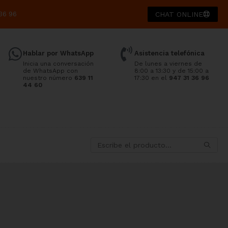
36 96
CHAT ONLINE
Hablar por WhatsApp
Asistencia telefónica
Inicia una conversación
De lunes a viernes de
de WhatsApp con
8:00 a 13:30 y de 15:00 a
nuestro número
639 11
17:30 en el
947 31 36 96
44 60