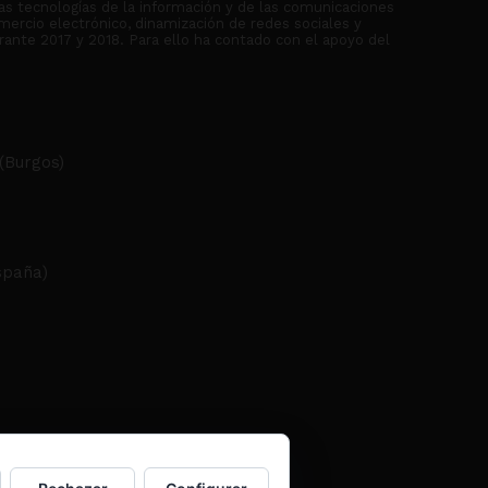
as tecnologías de la información y de las comunicaciones
mercio electrónico, dinamización de redes sociales y
rante 2017 y 2018. Para ello ha contado con el apoyo del
(Burgos)
spaña)