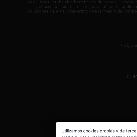
COMERCIAL MD ha sido beneficiaria del Fondo Europeo de 
y el acceso a las mismas y gracias al que ha podido
soluciones de email marketing para la mejora de competi
Polígon
Tlf.
9
Utilizamos cookies propias y de terce