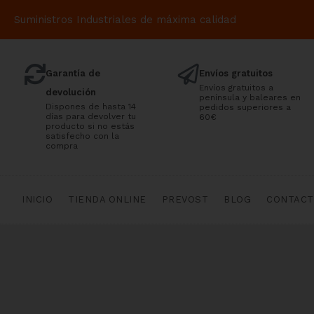
Suministros Industriales de máxima calidad
Garantía de
Envíos gratuitos
Envíos gratuitos a
devolución
península y baleares en
Dispones de hasta 14
pedidos superiores a
días para devolver tu
60€
producto si no estás
satisfecho con la
compra
INICIO
TIENDA ONLINE
PREVOST
BLOG
CONTAC