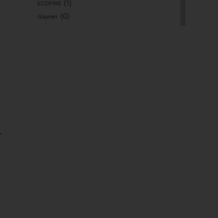
(1)
ECOFIRE
(0)
Gayner
(0)
Gedore
(18)
JBM
(0)
Master
(0)
Matabi
(0)
Nederman
(35)
Nippon Gases
(0)
NUAIR
(0)
Piher
L
(0)
Pramac
(37)
Prevost
(0)
Remaches Tudela
(0)
Ruedas Alex
(0)
Safetop
(0)
Scangrip
(0)
Simon Rack