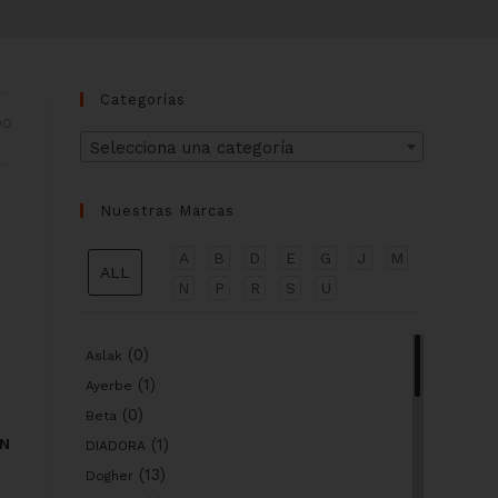
Categorías
DO
Selecciona una categoría
Nuestras Marcas
A
B
D
E
G
J
M
ALL
N
P
R
S
U
(0)
Aslak
(1)
Ayerbe
(0)
Beta
(1)
N
DIADORA
(13)
Dogher