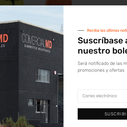
Reciba las últimas not
Suscríbase 
 POLO DE MANGA
JUBA CAMISETA
nuestro bol
A HV720BCAZUL
TÉCNICA DE MANGA
GALES
CORTA HVS621OR
Será notificado de las 
promociones y ofertas
Leer más
Leer más
SUSCRIB
OR WHATSAPP
PAGOS 100% SEGUROS
ENVÍOS