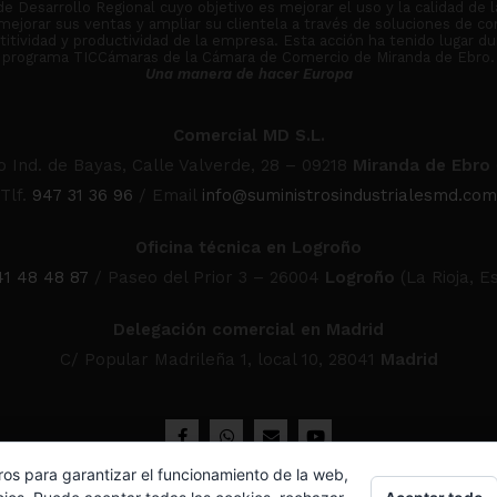
Desarrollo Regional cuyo objetivo es mejorar el uso y la calidad de l
 mejorar sus ventas y ampliar su clientela a través de soluciones de co
tividad y productividad de la empresa. Esta acción ha tenido lugar du
programa TICCámaras de la Cámara de Comercio de Miranda de Ebro.
Una manera de hacer Europa
Comercial MD S.L.
o Ind. de Bayas, Calle Valverde, 28 – 09218
Miranda de Ebro
Tlf.
947 31 36 96
/ Email
info@suministrosindustrialesmd.com
Oficina técnica en Logroño
41 48 48 87
/ Paseo del Prior 3 – 26004
Logroño
(La Rioja, E
Delegación comercial en Madrid
C/ Popular Madrileña 1, local 10, 28041
Madrid
ros para garantizar el funcionamiento de la web,