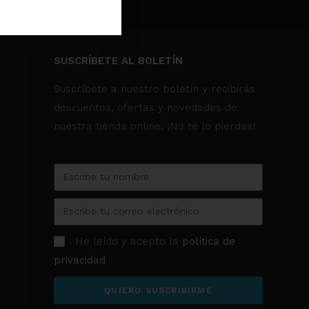
SUSCRÍBETE AL BOLETÍN
Suscríbete a nuestro boletín y recibirás
descuentos, ofertas y novedades de
nuestra tienda online. ¡No te lo pierdas!
He leído y acepto la
política de
privacidad
QUIERO SUSCRIBIRME