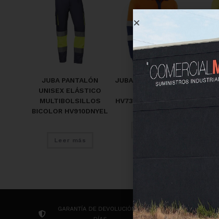
JUBA PANTALÓN
JUBA POLO DE MANGA
JUBA
UNISEX ELÁSTICO
LARGA
CORT
MULTIBOLSILLOS
HV730BCMLAZUL EIRE
BICOLOR HV910DNYEL
Leer más
Leer más
GARANTÍA DE DEVOLUCIÓN 14
CONTACTA P
DÍAS