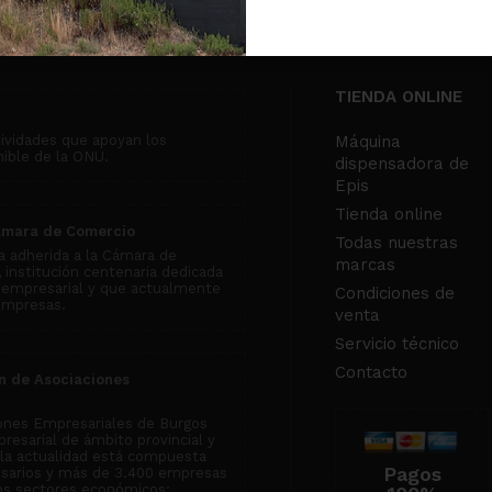
TIENDA ONLINE
tividades que apoyan los
Máquina
nible de la ONU.
dispensadora de
Epis
Tienda online
ámara de Comercio
Todas nuestras
 adherida a la Cámara de
marcas
institución centenaria dedicada
 empresarial y que actualmente
Condiciones de
empresas.
venta
Servicio técnico
Contacto
n de Asociaciones
ones Empresariales de Burgos
resarial de ámbito provincial y
n la actualidad está compuesta
Pagos
esarios y más de 3.400 empresas
tos sectores económicos: