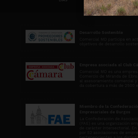
Desarrollo Sostenible
Comercial MD participa en ac
objetivos de desarrollo soste
Empresa asociada al Club C
Comercial MD es una empresa
Comercio de Miranda de Ebro, 
al asesoramiento comercial y
da cobertura a más de 2500 
Miembro de la Confederació
Empresariales de Burgos
La Confederación de Asociaci
(FAE) es una organización emp
de carácter intersectorial. E
por 52 asociaciones de empr
pertenencientes a los distin