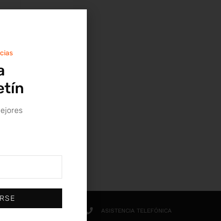
(0)
SKF
(0)
Sodeca
(0)
Stayer
(0)
U-POWER
icias
a
etín
mejores
IRSE
 GRATUITOS (+60€)
ASISTENCIA TELEFÓNICA