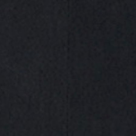
Garantía de devolución​
Compra 100% segura​
¿Necesitas ayuda?
Iniciar chat online
Compártelo