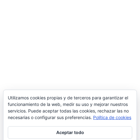
Miranda de Ebro.
Una manera de hacer Europa
Comercial MD S.L.
Polígono Ind. de Bayas, Calle Valverde, 28 – 09218
Miranda de Ebro
(Burgos)
Tlf.
947 31 36 96
/ Email
info@suministrosindustrialesmd.com
Oficina técnica en Logroño
Tlf.
941 48 48 87
/ Paseo del Prior 3 – 26004
Logroño
(La Rioja, España)
Utilizamos cookies propias y de terceros para garantizar el
funcionamiento de la web, medir su uso y mejorar nuestros
Delegación comercial en Madrid
servicios. Puede aceptar todas las cookies, rechazar las no
C/ Popular Madrileña 1, local 10, 28041
Madrid
necesarias o configurar sus preferencias.
Política de cookies
Aceptar todo