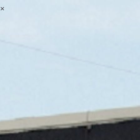
0,00
€
MENÚ
0
JUBA CAMISETA
TÉCNICA DE MANGA
CORTA HVS621OR
>
Tienda online
>
JUBA CAMISETA TÉCNICA DE MANGA CORT