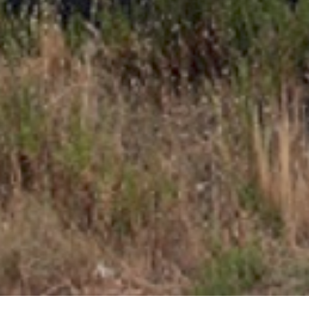
Productos relacionados
¡OFERTA!
Carro 211
Botella Oxígeno
Compresor de
HERRAMIENTAS
S1
aire de pared
DOGHER –
nuair TALENTO
MONZA – 025-014
0,00
€
240,90
€
Añadir al
2.494,10
€
663,30
€
carrito
Añadir al