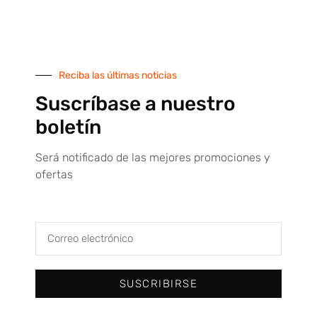
Hostelería y Servicios.
TIENDA ONLINE
Reciba las últimas noticias
Suscríbase a nuestro
Máquina dispensadora de Epis
boletín
Tienda online
Todas nuestras marcas
Será notificado de las mejores promociones y
ofertas
Condiciones de venta
Servicio técnico
Contacto
SUSCRIBIRSE