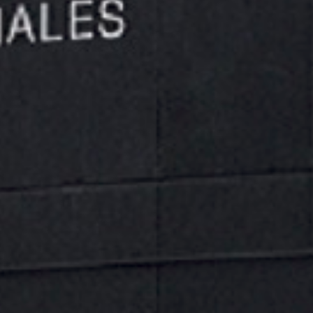
MANGA CORTA HVS621OR
Camiseta técnica Juba HVS621OR de manga corta con
tejido transpirable “eye bird”, bandas reflectantes
segmentadas y gran comodidad para trabajos
profesionales.
Categoría:
General
Etiquetas:
camiseta alta visibilidad
,
camiseta manga corta
trabajo
,
camiseta reflectante
,
camiseta tecnica
,
camiseta
trabajo
,
juba
,
juba hvs621or
,
ropa laboral
,
ropa trabajo juba
,
vestuario laboral
Envío gratuito (a partir de 60€)​