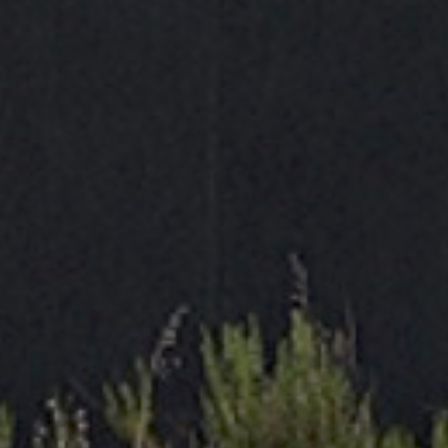
en el trabajo diario.
Dispone de cierre superior central con tres botones y
bolsillo en el pecho, aportando un diseño funcional y
práctico para múltiples sectores profesionales como
construcción, logística, mantenimiento, industria y
almacén.
Características principales:
Manga corta
Tejido técnico “eye bird” transpirable
Alta absorción de humedad
Bandas reflectantes segmentadas
Mayor flexibilidad y confort
Cierre con tres botones
Bolsillo en el pecho
Fácil cuidado y mantenimiento