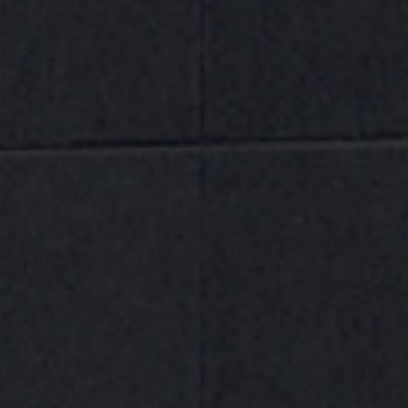
DESCRIPCIÓN
VALORACIONES (0)
La camiseta técnica Juba HVS621OR está diseñada
para proporcionar visibilidad, comodidad y
transpirabilidad en trabajos profesionales realizados
tanto en interiores como exteriores. Su tejido
deportivo tipo “eye bird” facilita la ventilación y
favorece la absorción de la humedad, ayudando a
mantener una sensación más fresca y seca durante
toda la jornada laboral.
Las bandas reflectantes segmentadas ofrecen una
alta capacidad reflectante y una excelente resistencia
al desgaste y al roce, mejorando además la movilidad
y flexibilidad de la prenda para aumentar el confort