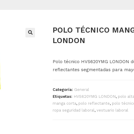
POLO TÉCNICO MAN
LONDON
Polo técnico HVS620YMG LONDON de al
reflectantes segmentadas para mayo
Categoría:
General
Etiquetas:
HVS620YMG LONDON
,
polo alta
manga corta
,
polo reflectante
,
polo técnic
ropa seguridad laboral
,
vestuario laboral