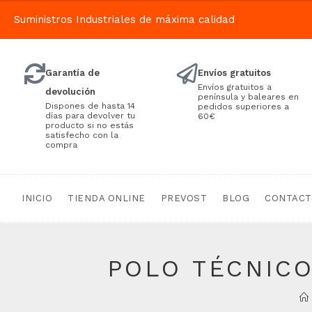
Suministros Industriales de máxima calidad
Garantía de
Envíos gratuitos
Envíos gratuitos a
devolución
península y baleares en
Dispones de hasta 14
pedidos superiores a
días para devolver tu
60€
producto si no estás
satisfecho con la
compra
INICIO
TIENDA ONLINE
PREVOST
BLOG
CONTAC
POLO TÉCNIC