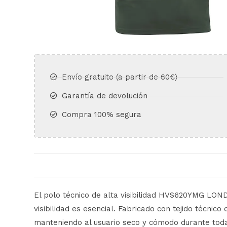
Envío gratuito (a partir de 60€)​
Garantía de devolución​
Compra 100% segura​
El polo técnico de alta visibilidad HVS620YMG LON
visibilidad es esencial. Fabricado con tejido técnic
manteniendo al usuario seco y cómodo durante toda