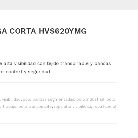
GA CORTA HVS620YMG
ta visibilidad con tejido transpirable y bandas
r confort y seguridad.
 visibilidad
,
polo bandas segmentadas
,
polo industrial
,
polo
o trabajo
,
polo transpirable
,
ropa alta visibilidad
,
ropa laboral
,