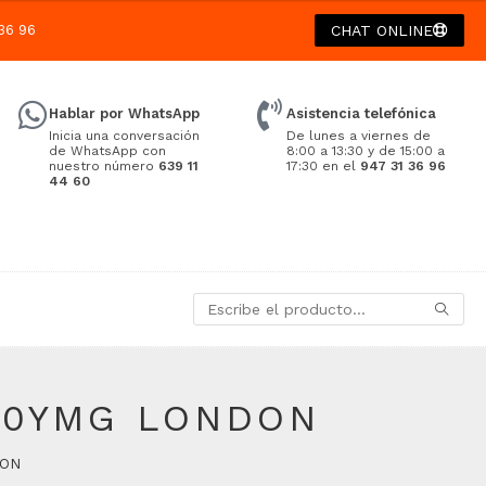
36 96
CHAT ONLINE
Hablar por WhatsApp
Asistencia telefónica
Inicia una conversación
De lunes a viernes de
de WhatsApp con
8:00 a 13:30 y de 15:00 a
nuestro número
639 11
17:30 en el
947 31 36 96
44 60
20YMG LONDON
DON