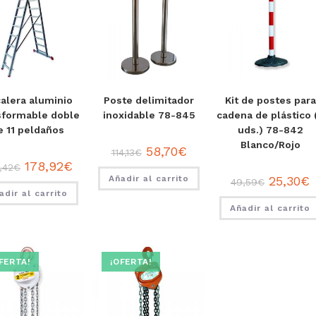
alera aluminio
Poste delimitador
Kit de postes para
sformable doble
inoxidable 78-845
cadena de plástico 
e 11 peldaños
uds.) 78-842
Blanco/Rojo
58,70
€
114,13
€
178,92
€
,42
€
Añadir al carrito
25,30
€
49,59
€
adir al carrito
Añadir al carrito
FERTA!
¡OFERTA!