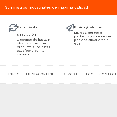
Suministros Industriales de máxima calidad
Garantía de
Envíos gratuitos
Envíos gratuitos a
devolución
península y baleares en
Dispones de hasta 14
pedidos superiores a
días para devolver tu
60€
producto si no estás
satisfecho con la
compra
INICIO
TIENDA ONLINE
PREVOST
BLOG
CONTAC