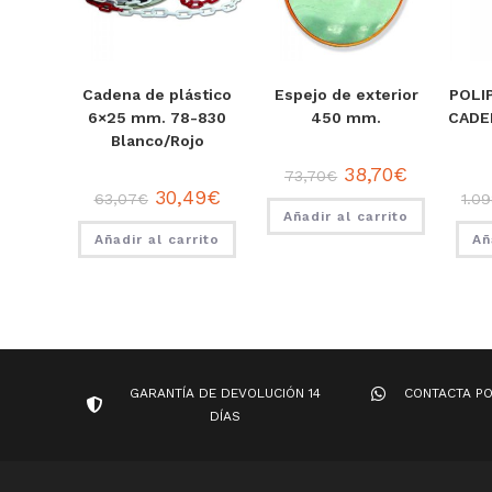
Cadena de plástico
Espejo de exterior
POLI
6×25 mm. 78-830
450 mm.
CADE
Blanco/Rojo
38,70
€
73,70
€
30,49
€
63,07
€
1.0
Añadir al carrito
Añadir al carrito
Añ
GARANTÍA DE DEVOLUCIÓN 14
CONTACTA P
DÍAS