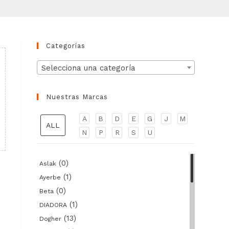
Categorías
Selecciona una categoría
Nuestras Marcas
A
B
D
E
G
J
M
ALL
N
P
R
S
U
(0)
Aslak
(1)
Ayerbe
(0)
Beta
(1)
DIADORA
(13)
Dogher