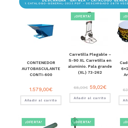
DESCARGAR “GAYNER - CATALOGO GENER
1.CATALOGO-GENERAL-2023.PDF – DESCARGADO 2678 VECE
¡OFERTA!
¡O
Carretilla Plegable –
S-90 XL Carretilla en
CONTENEDOR
Cad
aluminio. Pala grande
AUTOBASCULANTE
6×
(XL) 73-262
CONTI-600
A
59,02
€
68,09
€
1.579,00
€
63
Añadir al carrito
Añadir al carrito
Añ
¡OFERTA!
¡OFERTA!
¡O