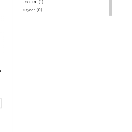
(1)
ECOFIRE
(0)
Gayner
(0)
Gedore
(18)
JBM
(0)
Master
(0)
Matabi
(0)
Nederman
(35)
Nippon Gases
(0)
NUAIR
n
(0)
Piher
(0)
Pramac
(37)
Prevost
(0)
Remaches Tudela
(0)
Ruedas Alex
(0)
Safetop
(0)
Scangrip
(0)
Simon Rack