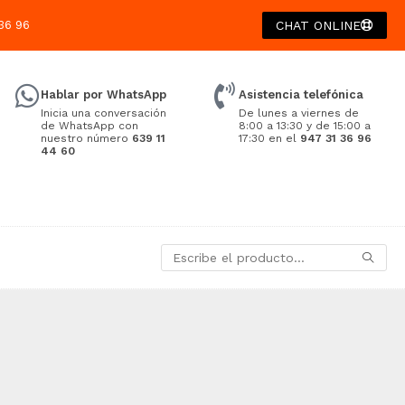
36 96
CHAT ONLINE
Hablar por WhatsApp
Asistencia telefónica
Inicia una conversación
De lunes a viernes de
de WhatsApp con
8:00 a 13:30 y de 15:00 a
nuestro número
639 11
17:30 en el
947 31 36 96
44 60