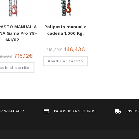
PASTO MANUAL A
Polipasto manual a
NA Gama Pro 78-
cadena 1.000 Kg.
141/02
146,43
€
218,38
€
715,12
€
98,50
€
Añadir al carrito
adir al carrito
OR WHATSAPP
PAGOS 100% SEGUROS
ENVÍOS