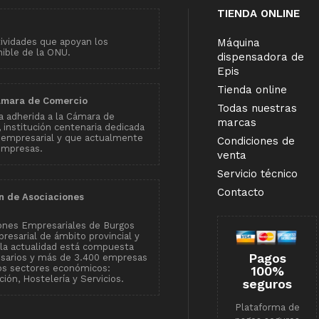
TIENDA ONLINE
tividades que apoyan los
Máquina
nible de la ONU.
dispensadora de
Epis
Tienda online
ámara de Comercio
Todas nuestras
 adherida a la Cámara de
marcas
institución centenaria dedicada
 empresarial y que actualmente
Condiciones de
empresas.
venta
Servicio técnico
Contacto
n de Asociaciones
ones Empresariales de Burgos
resarial de ámbito provincial y
n la actualidad está compuesta
Pagos
esarios y más de 3.400 empresas
tos sectores económicos:
100%
ión, Hostelería y Servicios.
seguros
Plataforma de