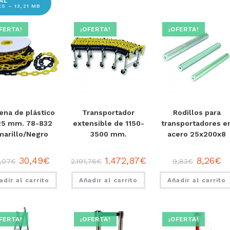
AL”
S – 13,21 MB
FERTA!
¡OFERTA!
¡OFERTA!
ena de plástico
Transportador
Rodillos para
25 mm. 78-832
extensible de 1150-
transportadores e
marillo/Negro
3500 mm.
acero 25x200x8
30,49
€
1.472,87
€
8,26
€
,07
€
2.191,76
€
9,83
€
adir al carrito
Añadir al carrito
Añadir al carrito
FERTA!
¡OFERTA!
¡OFERTA!