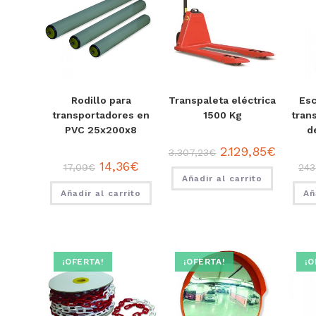
Rodillo para
Transpaleta eléctrica
Esc
transportadores en
1500 Kg
tran
PVC 25x200x8
d
2.129,85
€
3.307,23
€
14,36
€
17,09
€
243
Añadir al carrito
Añadir al carrito
Añ
¡OFERTA!
¡OFERTA!
¡O