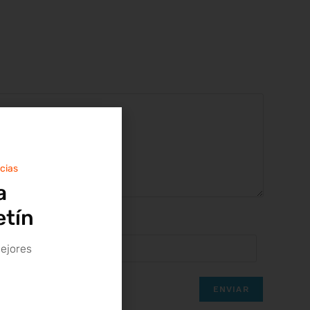
icias
a
etín
mejores