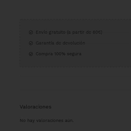
Envío gratuito (a partir de 60€)​
Garantía de devolución​
Compra 100% segura​
Valoraciones
No hay valoraciones aún.