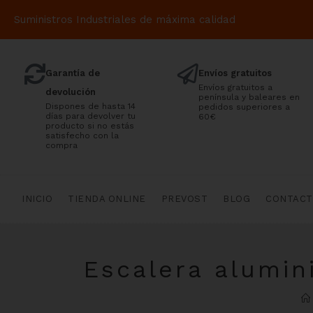
Suministros Industriales de máxima calidad
Garantía de
Envíos gratuitos
Envíos gratuitos a
devolución
península y baleares en
Dispones de hasta 14
pedidos superiores a
días para devolver tu
60€
producto si no estás
satisfecho con la
compra
INICIO
TIENDA ONLINE
PREVOST
BLOG
CONTAC
Escalera alumin