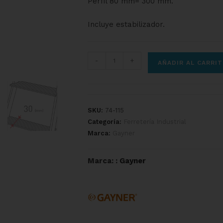
Perfil 80 mm= 300 mm.
Incluye estabilizador.
-
+
AÑADIR AL CARRI
SKU:
74-115
Categoría:
Ferretería Industrial
Marca:
Gayner
Marca: :
Gayner