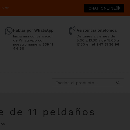
36 96
CHAT ONLINE
Hablar por WhatsApp
Asistencia telefónica
Inicia una conversación
De lunes a viernes de
de WhatsApp con
8:00 a 13:30 y de 15:00 a
nuestro número
639 11
17:30 en el
947 31 36 96
44 60
e de 11 peldaños
ños