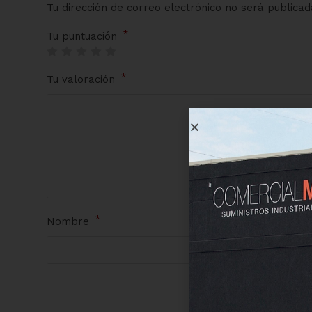
Tu dirección de correo electrónico no será publicad
*
Tu puntuación
*
Tu valoración
*
Nombre