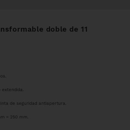
ansformable doble de 11
os.
o extendida.
inta de seguridad antiapertura.
 mm = 250 mm.