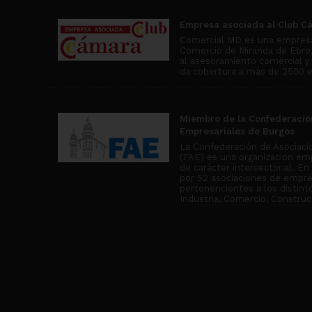
Empresa asociada al Club C
Comercial MD es una empresa
Comercio de Miranda de Ebro, 
al asesoramiento comercial y
da cobertura a más de 2500 
Miembro de la Confederació
Empresariales de Burgos
La Confederación de Asociaci
(FAE) es una organización emp
de carácter intersectorial. E
por 52 asociaciones de empr
pertenencientes a los distin
Industria, Comercio, Construcc