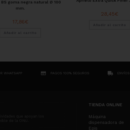
Aprieto Extra Quick Piher
a BS goma negra natural Ø 100
mm.
28,45
€
17,86
€
Añadir al carrito
Añadir al carrito
OR WHATSAPP
PAGOS 100% SEGUROS
ENVÍOS
TIENDA ONLINE
tividades que apoyan los
Máquina
nible de la ONU.
dispensadora de
Epis