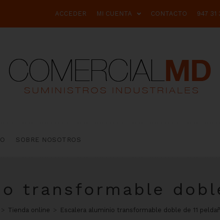
ACCEDER
MI CUENTA
CONTACTO
947 31 
TO
SOBRE NOSOTROS
io transformable dobl
>
Tienda online
>
Escalera aluminio transformable doble de 11 pelda