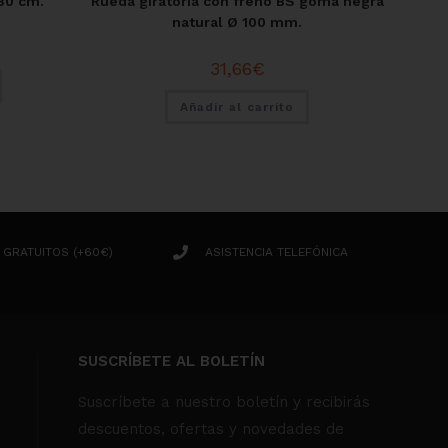
 30 cm.
Rueda giratoria con freno BS goma negra
natural Ø 100 mm.
31,66
€
Añadir al carrito
 GRATUITOS (+60€)
ASISTENCIA TELEFÓNICA
SUSCRÍBETE AL BOLETÍN
Suscríbete a nuestro boletín y recibirás
descuentos, ofertas y novedades de