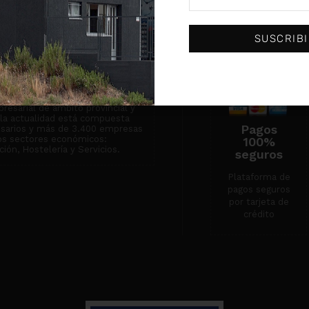
institución centenaria dedicada
 empresarial y que actualmente
Condiciones de
empresas.
venta
SUSCRIB
Servicio técnico
Contacto
n de Asociaciones
ones Empresariales de Burgos
resarial de ámbito provincial y
n la actualidad está compuesta
Pagos
esarios y más de 3.400 empresas
tos sectores económicos:
100%
ión, Hostelería y Servicios.
seguros
Plataforma de
pagos seguros
por tarjeta de
crédito