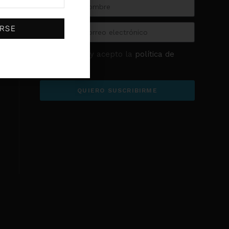
(0)
SKF
(0)
Sodeca
IRSE
(0)
Stayer
(0)
U-POWER
He leído y acepto la
política de
privacidad
QUIERO SUSCRIBIRME