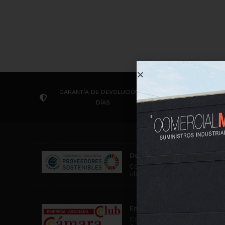
GARANTÍA DE DEVOLUCIÓN 14
CONTACTA P
DÍAS
Desarrollo Sostenible
Comercial MD participa en ac
objetivos de desarrollo soste
Empresa asociada al Club C
Comercial MD es una empresa