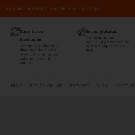
Suministros Industriales de máxima calidad
Garantía de
Envíos gratuitos
Envíos gratuitos a
devolución
península y baleares en
Dispones de hasta 14
pedidos superiores a
días para devolver tu
60€
producto si no estás
satisfecho con la
compra
INICIO
TIENDA ONLINE
PREVOST
BLOG
CONTAC