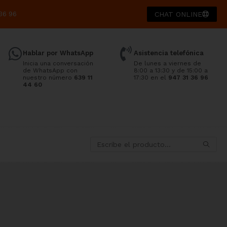
36 96
CHAT ONLINE
Hablar por WhatsApp
Asistencia telefónica
Inicia una conversación
De lunes a viernes de
de WhatsApp con
8:00 a 13:30 y de 15:00 a
nuestro número
639 11
17:30 en el
947 31 36 96
44 60