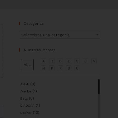
Categorías
Selecciona una categoría
Nuestras Marcas
A
B
D
E
G
J
M
ALL
N
P
R
S
U
(0)
Aslak
(1)
Ayerbe
(0)
Beta
(1)
DIADORA
(13)
Dogher