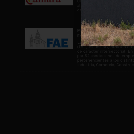
Comercio de Miranda de Ebro, 
al asesoramiento comercial y
da cobertura a más de 2500 
Miembro de la Confederació
Empresariales de Burgos
La Confederación de Asociaci
(FAE) es una organización emp
de carácter intersectorial. E
por 52 asociaciones de empr
pertenencientes a los distin
Industria, Comercio, Construcc