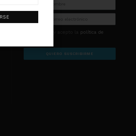
(0)
SKF
(0)
Sodeca
IRSE
(0)
Stayer
(0)
U-POWER
He leído y acepto la
política de
privacidad
QUIERO SUSCRIBIRME