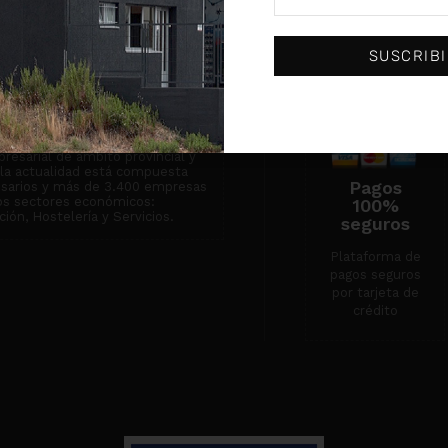
institución centenaria dedicada
 empresarial y que actualmente
Condiciones de
empresas.
venta
SUSCRIB
Servicio técnico
Contacto
n de Asociaciones
ones Empresariales de Burgos
resarial de ámbito provincial y
n la actualidad está compuesta
Pagos
esarios y más de 3.400 empresas
tos sectores económicos:
100%
ión, Hostelería y Servicios.
seguros
Plataforma de
pagos seguros
por tarjeta de
crédito