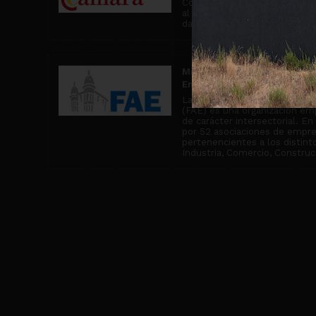
Comercio de Miranda de Ebro, 
al asesoramiento comercial y
da cobertura a más de 2500 
Miembro de la Confederació
Empresariales de Burgos
La Confederación de Asociaci
(FAE) es una organización emp
de carácter intersectorial. E
por 52 asociaciones de empr
pertenencientes a los distin
Industria, Comercio, Construcc