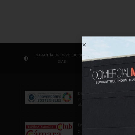
GARANTÍA DE DEVOLUCIÓN 14
CONTACTA P
DÍAS
Desarrollo Sostenible
Comercial MD participa en ac
objetivos de desarrollo soste
Empresa asociada al Club C
Comercial MD es una empresa