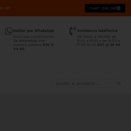
36 96
CHAT ONLINE
Hablar por WhatsApp
Asistencia telefónica
Inicia una conversación
De lunes a viernes de
de WhatsApp con
8:00 a 13:30 y de 15:00 a
nuestro número
639 11
17:30 en el
947 31 36 96
44 60