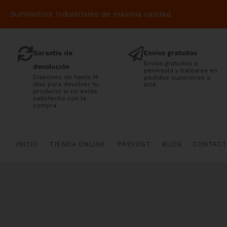
Suministros Industriales de máxima calidad
Garantía de
Envíos gratuitos
Envíos gratuitos a
devolución
península y baleares en
Dispones de hasta 14
pedidos superiores a
días para devolver tu
60€
producto si no estás
satisfecho con la
compra
INICIO
TIENDA ONLINE
PREVOST
BLOG
CONTAC