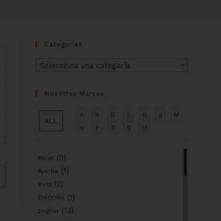
Categorías
Selecciona una categoría
Nuestras Marcas
A
B
D
E
G
J
M
ALL
N
P
R
S
U
(0)
Aslak
(1)
Ayerbe
(0)
Beta
(1)
DIADORA
(13)
Dogher