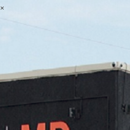
0,00
€
MENÚ
0
NMZ
>
Productos
>
NMZ