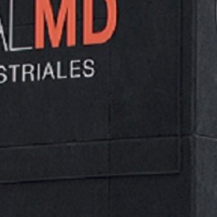
Fabricante de todo tipo de señales, carteles,
balizamiento, señales de peligro, de prohibición, de
evacuación, de obligación … etc.
NO SE HAN ENCONTRADO PRODUCTOS QUE COINCIDAN CON
TU SELECCIÓN.
Categorías