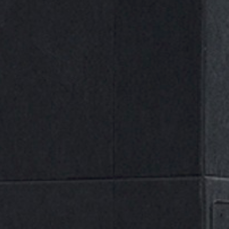
Selecciona una categoría
Nuestras Marcas
A
B
D
E
G
J
M
N
P
R
ALL
S
U
(0)
Aslak
(1)
Ayerbe
(0)
Beta
(1)
DIADORA
(13)
Dogher
(1)
ECOFIRE
(0)
Gayner
(0)
Gedore
(18)
JBM