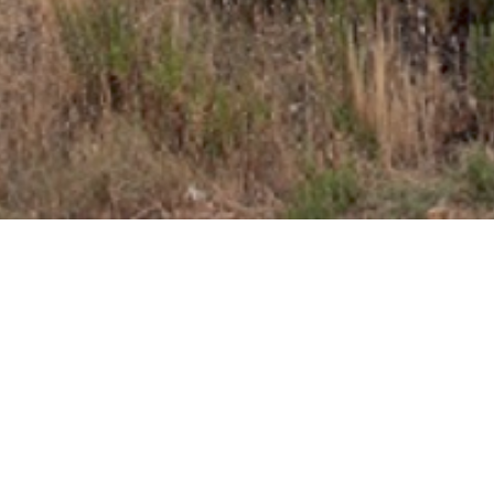
Empresa asociada al Club Cámara de Comercio
Comercial MD es una empresa adherida a la Cámara de
Comercio de Miranda de Ebro, institución centenaria
dedicada al asesoramiento comercial y empresarial y que
actualmente da cobertura a más de 2500 empresas.
Miembro de la Confederación de Asociaciones
Empresariales de Burgos
La Confederación de Asociaciones Empresariales de
Burgos (FAE) es una organización empresarial de ámbito
provincial y de carácter intersectorial. En la actualidad
está compuesta por 52 asociaciones de empresarios y
más de 3.400 empresas pertenencientes a los distintos
sectores económicos: Industria, Comercio, Construcción,
Hostelería y Servicios.