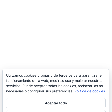
Miranda de Ebro.
Una manera de hacer Europa
Comercial MD S.L.
Polígono Ind. de Bayas, Calle Valverde, 28 – 09218
Miranda de Ebro
(Burgos)
Tlf.
947 31 36 96
/ Email
info@suministrosindustrialesmd.com
Oficina técnica en Logroño
Tlf.
941 48 48 87
/ Paseo del Prior 3 – 26004
Logroño
(La Rioja, España)
Utilizamos cookies propias y de terceros para garantizar el
funcionamiento de la web, medir su uso y mejorar nuestros
Delegación comercial en Madrid
servicios. Puede aceptar todas las cookies, rechazar las no
C/ Popular Madrileña 1, local 10, 28041
Madrid
necesarias o configurar sus preferencias.
Política de cookies
Aceptar todo