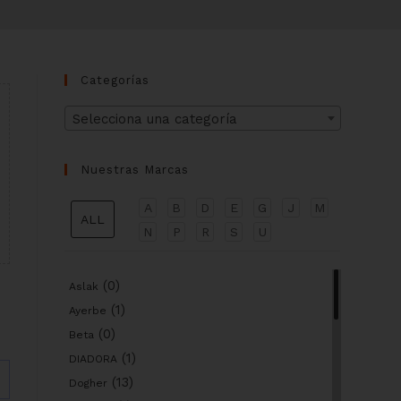
Categorías
Selecciona una categoría
Nuestras Marcas
A
B
D
E
G
J
M
ALL
N
P
R
S
U
(0)
Aslak
(1)
Ayerbe
(0)
Beta
(1)
DIADORA
(13)
Dogher