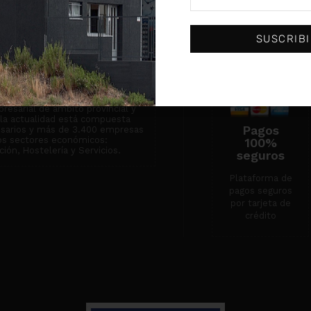
institución centenaria dedicada
 empresarial y que actualmente
Condiciones de
empresas.
venta
SUSCRIB
Servicio técnico
Contacto
n de Asociaciones
ones Empresariales de Burgos
resarial de ámbito provincial y
n la actualidad está compuesta
Pagos
esarios y más de 3.400 empresas
tos sectores económicos:
100%
ión, Hostelería y Servicios.
seguros
Plataforma de
pagos seguros
por tarjeta de
crédito