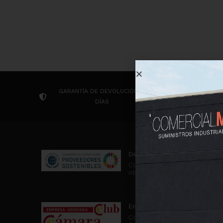
GARANTÍA DE DEVOLUCIÓN 14
CONTACTA P
DÍAS
Desarrollo Sostenible
Comercial MD participa en ac
objetivos de desarrollo soste
Empresa asociada al Club C
Comercial MD es una empresa