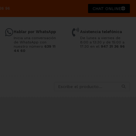
36 96
CHAT ONLINE
Hablar por WhatsApp
Asistencia telefónica
Inicia una conversación
De lunes a viernes de
de WhatsApp con
8:00 a 13:30 y de 15:00 a
nuestro número
639 11
17:30 en el
947 31 36 96
44 60