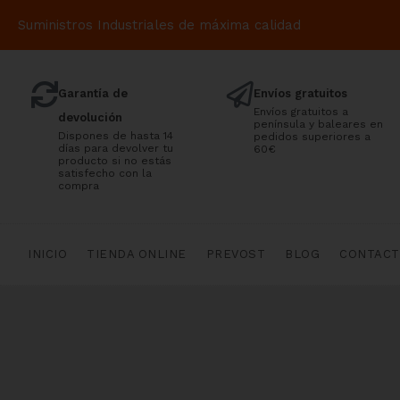
Suministros Industriales de máxima calidad
Garantía de
Envíos gratuitos
Envíos gratuitos a
devolución
península y baleares en
Dispones de hasta 14
pedidos superiores a
días para devolver tu
60€
producto si no estás
satisfecho con la
compra
INICIO
TIENDA ONLINE
PREVOST
BLOG
CONTAC