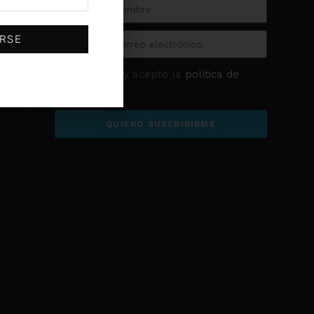
(0)
SKF
(0)
Sodeca
IRSE
(0)
Stayer
(0)
U-POWER
He leído y acepto la
política de
privacidad
QUIERO SUSCRIBIRME