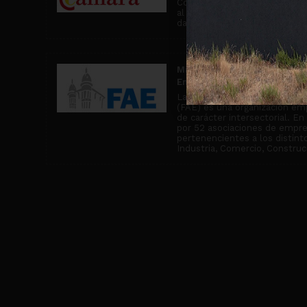
Comercio de Miranda de Ebro, 
al asesoramiento comercial y
da cobertura a más de 2500 
Miembro de la Confederació
Empresariales de Burgos
La Confederación de Asociaci
(FAE) es una organización emp
de carácter intersectorial. E
por 52 asociaciones de empr
pertenencientes a los distin
Industria, Comercio, Construcc