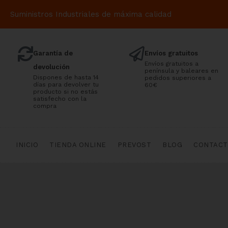
Suministros Industriales de máxima calidad
Garantía de
Envíos gratuitos
Envíos gratuitos a
devolución
península y baleares en
Dispones de hasta 14
pedidos superiores a
días para devolver tu
60€
producto si no estás
satisfecho con la
compra
INICIO
TIENDA ONLINE
PREVOST
BLOG
CONTAC