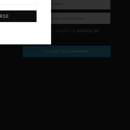
(0)
SKF
(0)
Sodeca
IRSE
(0)
Stayer
(0)
U-POWER
He leído y acepto la
política de
privacidad
QUIERO SUSCRIBIRME