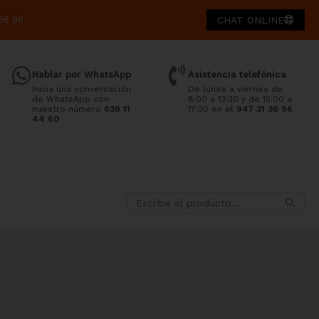
36 96
CHAT ONLINE
Hablar por WhatsApp
Asistencia telefónica
Inicia una conversación
De lunes a viernes de
de WhatsApp con
8:00 a 13:30 y de 15:00 a
nuestro número
639 11
17:30 en el
947 31 36 96
44 60