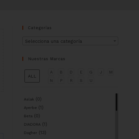
Categorías
Selecciona una categoría
Nuestras Marcas
A
B
D
E
G
J
M
ALL
N
P
R
S
U
(0)
Aslak
(1)
Ayerbe
(0)
Beta
(1)
DIADORA
(13)
Dogher