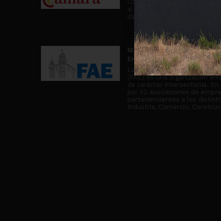
Comercio de Miranda de Ebro, 
al asesoramiento comercial y
da cobertura a más de 2500 
Miembro de la Confederació
Empresariales de Burgos
La Confederación de Asociaci
(FAE) es una organización emp
de carácter intersectorial. E
por 52 asociaciones de empr
pertenencientes a los distin
Industria, Comercio, Construcc