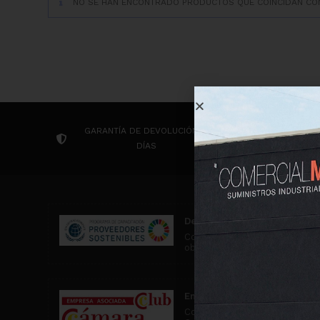
NO SE HAN ENCONTRADO PRODUCTOS QUE COINCIDAN CON
GARANTÍA DE DEVOLUCIÓN 14
CONTACTA P
DÍAS
Desarrollo Sostenible
Comercial MD participa en ac
objetivos de desarrollo soste
Empresa asociada al Club C
Comercial MD es una empresa