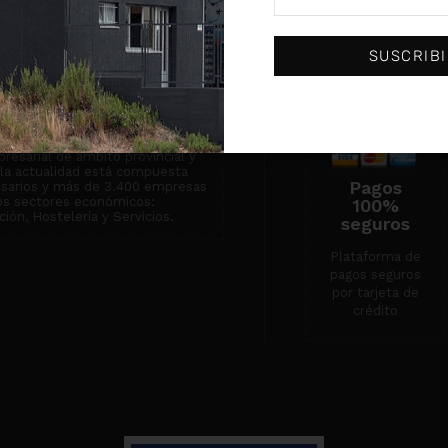
institución centenaria dedicada
 empresarial y que actualmente
Condiciones de
empresas.
venta
SUSCRIB
Servicio técnico
Contacto
n de Asociaciones
ones Empresariales de Burgos
resarial de ámbito provincial y
n la actualidad está compuesta
Pagos
esarios y más de 3.400 empresas
tos sectores económicos:
100%
ión, Hostelería y Servicios.
seguros
Plataforma de
pagos seguros
por tarjeta de
crédito