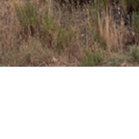
objetivos de desarrollo sostenible de la ONU.
(0)
U-POWER
Empresa asociada al Club Cámara de Comercio
Comercial MD es una empresa adherida a la Cámara de
Comercio de Miranda de Ebro, institución centenaria
dedicada al asesoramiento comercial y empresarial y que
actualmente da cobertura a más de 2500 empresas.
Miembro de la Confederación de Asociaciones
Empresariales de Burgos
La Confederación de Asociaciones Empresariales de
Burgos (FAE) es una organización empresarial de ámbito
provincial y de carácter intersectorial. En la actualidad
está compuesta por 52 asociaciones de empresarios y