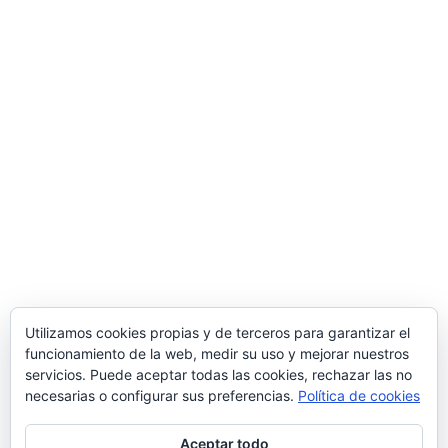
durante 2017 y 2018. Para ello ha contado con el apoyo
del programa TICCámaras de la Cámara de Comercio de
Miranda de Ebro.
Una manera de hacer Europa
Comercial MD S.L.
Polígono Ind. de Bayas, Calle Valverde, 28 – 09218
Miranda de Ebro
(Burgos)
Tlf.
947 31 36 96
/ Email
info@suministrosindustrialesmd.com
Oficina técnica en Logroño
Tlf.
941 48 48 87
/ Paseo del Prior 3 – 26004
Logroño
(La Rioja, España)
Utilizamos cookies propias y de terceros para garantizar el
funcionamiento de la web, medir su uso y mejorar nuestros
Delegación comercial en Madrid
servicios. Puede aceptar todas las cookies, rechazar las no
C/ Popular Madrileña 1, local 10, 28041
Madrid
necesarias o configurar sus preferencias.
Política de cookies
Aceptar todo