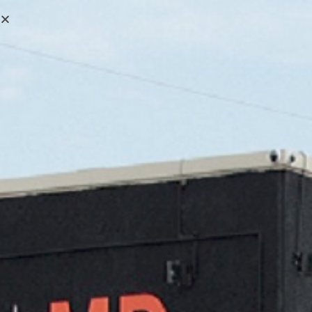
0,00
€
MENÚ
0
Juba
>
Productos
>
Juba