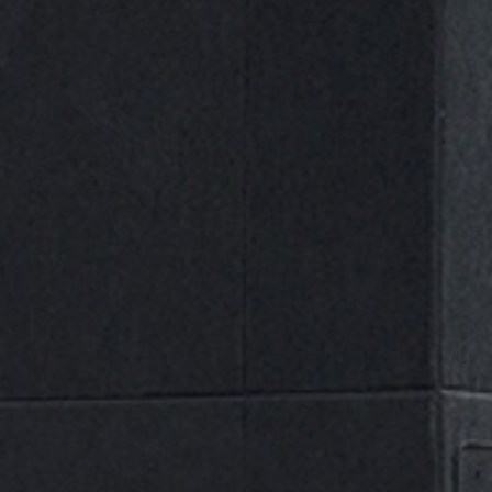
Categorías
Selecciona una categoría
Nuestras Marcas
A
B
D
E
G
J
M
N
P
R
ALL
S
U
(0)
Aslak
(1)
Ayerbe
(0)
Beta
(1)
DIADORA
(13)
Dogher
(1)
ECOFIRE
(0)
Gayner
(0)
Gedore