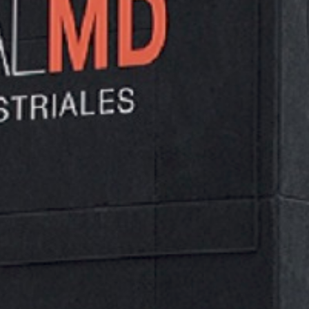
Fabricantes de todo tipo de guantes industriales y
ropa laboral.
DESCARGAR “JUBA - CATÁLOGO 2022”
WORKWEAR-22-23-ESP-POR_3-JUBA.PDF – DESCARGADO
1707 VECES – 58,10 MB
NO SE HAN ENCONTRADO PRODUCTOS QUE COINCIDAN CON
TU SELECCIÓN.