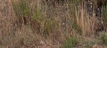
Empresa asociada al Club Cámara de Comercio
Comercial MD es una empresa adherida a la Cámara de
Comercio de Miranda de Ebro, institución centenaria
dedicada al asesoramiento comercial y empresarial y que
actualmente da cobertura a más de 2500 empresas.
Miembro de la Confederación de Asociaciones
Empresariales de Burgos
La Confederación de Asociaciones Empresariales de
Burgos (FAE) es una organización empresarial de ámbito
provincial y de carácter intersectorial. En la actualidad
está compuesta por 52 asociaciones de empresarios y
más de 3.400 empresas pertenencientes a los distintos
sectores económicos: Industria, Comercio, Construcción,