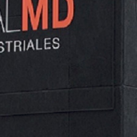
EPIs y protección laboral.
DESCARGAR “DELTA PLUS - CATÁLOGO”
CATALOGO-DELTA-PLUS-2022.PDF – DESCARGADO 1604
VECES – 67,07 MB
NO SE HAN ENCONTRADO PRODUCTOS QUE COINCIDAN CON
TU SELECCIÓN.
Categorías