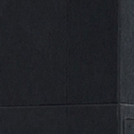
Selecciona una categoría
Nuestras Marcas
A
B
D
E
G
J
M
N
P
R
ALL
S
U
(0)
Aslak
(1)
Ayerbe
(0)
Beta
(1)
DIADORA
(13)
Dogher
(1)
ECOFIRE
(0)
Gayner
(0)
Gedore
(18)
JBM