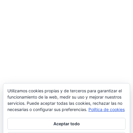
Miranda de Ebro.
Una manera de hacer Europa
Comercial MD S.L.
Polígono Ind. de Bayas, Calle Valverde, 28 – 09218
Miranda de Ebro
(Burgos)
Tlf.
947 31 36 96
/ Email
info@suministrosindustrialesmd.com
Oficina técnica en Logroño
Tlf.
941 48 48 87
/ Paseo del Prior 3 – 26004
Logroño
(La Rioja, España)
Utilizamos cookies propias y de terceros para garantizar el
funcionamiento de la web, medir su uso y mejorar nuestros
Delegación comercial en Madrid
servicios. Puede aceptar todas las cookies, rechazar las no
C/ Popular Madrileña 1, local 10, 28041
Madrid
necesarias o configurar sus preferencias.
Política de cookies
Aceptar todo