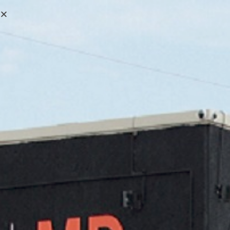
0,00
€
MENÚ
0
Delta Plus
>
Productos
>
Delta Plus