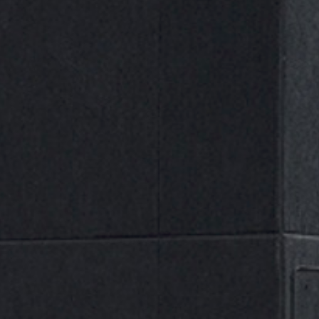
Nuestras Marcas
A
B
D
E
G
J
M
N
P
R
ALL
S
U
(0)
Aslak
(1)
Ayerbe
(0)
Beta
(1)
DIADORA
(13)
Dogher
(1)
ECOFIRE
(0)
Gayner
(0)
Gedore
(18)
JBM
(0)
Master
(0)
Matabi