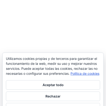
Comercial MD S.L.
Polígono Ind. de Bayas, Calle Valverde, 28 – 09218
Miranda de Ebro
(Burgos)
Tlf.
947 31 36 96
/ Email
info@suministrosindustrialesmd.com
Oficina técnica en Logroño
Tlf.
941 48 48 87
/ Paseo del Prior 3 – 26004
Logroño
(La Rioja, España)
Utilizamos cookies propias y de terceros para garantizar el
funcionamiento de la web, medir su uso y mejorar nuestros
Delegación comercial en Madrid
servicios. Puede aceptar todas las cookies, rechazar las no
C/ Popular Madrileña 1, local 10, 28041
Madrid
necesarias o configurar sus preferencias.
Política de cookies
Aceptar todo
Rechazar