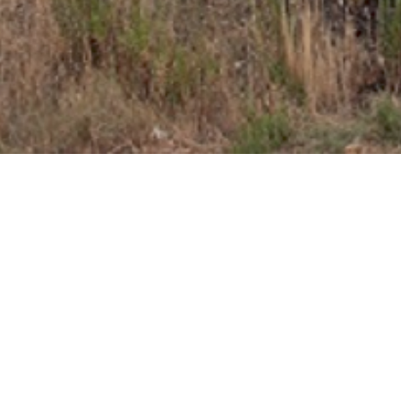
Empresa asociada al Club Cámara de Comercio
Comercial MD es una empresa adherida a la Cámara de
Comercio de Miranda de Ebro, institución centenaria
dedicada al asesoramiento comercial y empresarial y que
actualmente da cobertura a más de 2500 empresas.
Miembro de la Confederación de Asociaciones
Empresariales de Burgos
La Confederación de Asociaciones Empresariales de
Burgos (FAE) es una organización empresarial de ámbito
provincial y de carácter intersectorial. En la actualidad
está compuesta por 52 asociaciones de empresarios y
más de 3.400 empresas pertenencientes a los distintos
sectores económicos: Industria, Comercio, Construcción,
Hostelería y Servicios.