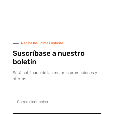
Plataforma de pagos seguros por tarjeta de crédito
SUSCRÍBETE AL BOLETÍN
Suscríbete a nuestro boletín y recibirás descuentos,
ofertas y novedades de nuestra tienda online. ¡No te
Reciba las últimas noticias
lo pierdas!
Suscríbase a nuestro
boletín
Será notificado de las mejores promociones y
ofertas
He leído y acepto la
política de privacidad
QUIERO SUSCRIBIRME