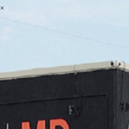
0,00
€
MENÚ
0
Chicago Pneumatic
>
Productos
>
Chicago Pneumatic