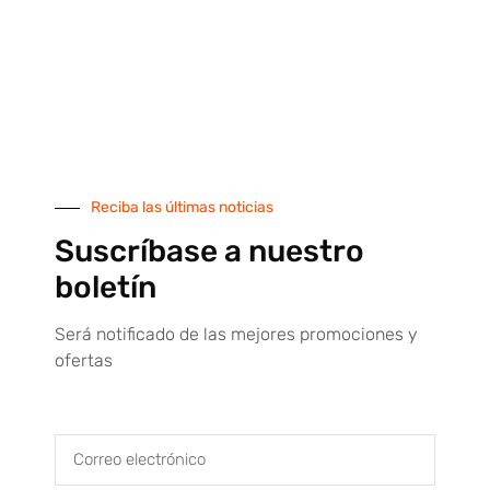
Pagos 100% seguros
Plataforma de pagos seguros por tarjeta de crédito
SUSCRÍBETE AL BOLETÍN
Suscríbete a nuestro boletín y recibirás descuentos,
ofertas y novedades de nuestra tienda online. ¡No te
Reciba las últimas noticias
lo pierdas!
Suscríbase a nuestro
boletín
Será notificado de las mejores promociones y
ofertas
He leído y acepto la
política de privacidad
QUIERO SUSCRIBIRME