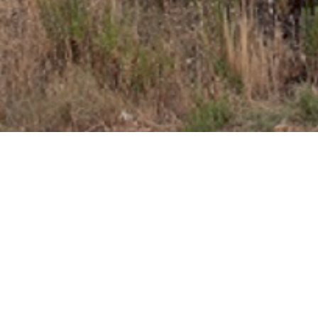
Empresa asociada al Club Cámara de Comercio
Comercial MD es una empresa adherida a la Cámara de
Comercio de Miranda de Ebro, institución centenaria
dedicada al asesoramiento comercial y empresarial y que
actualmente da cobertura a más de 2500 empresas.
Miembro de la Confederación de Asociaciones
Empresariales de Burgos
La Confederación de Asociaciones Empresariales de
Burgos (FAE) es una organización empresarial de ámbito
provincial y de carácter intersectorial. En la actualidad
está compuesta por 52 asociaciones de empresarios y
más de 3.400 empresas pertenencientes a los distintos
sectores económicos: Industria, Comercio, Construcción,
Hostelería y Servicios.