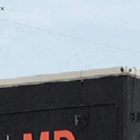
0,00
€
MENÚ
0
AMC Mecanocaucho
>
Productos
>
AMC Mecanocaucho