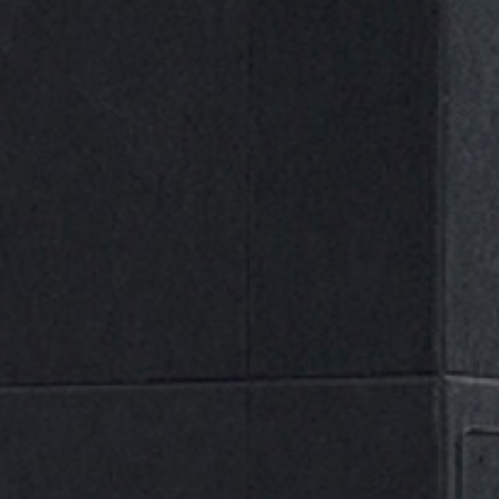
Selecciona una categoría
Nuestras Marcas
A
B
D
E
G
J
M
N
P
R
ALL
S
U
(0)
Aslak
(1)
Ayerbe
(0)
Beta
(1)
DIADORA
(13)
Dogher
(1)
ECOFIRE
(0)
Gayner
(0)
Gedore
(18)
JBM
(0)
Master