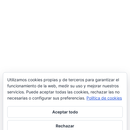
Comercial MD S.L.
Polígono Ind. de Bayas, Calle Valverde, 28 – 09218
Miranda de Ebro
(Burgos)
Tlf.
947 31 36 96
/ Email
info@suministrosindustrialesmd.com
Oficina técnica en Logroño
Tlf.
941 48 48 87
/ Paseo del Prior 3 – 26004
Logroño
(La Rioja, España)
Utilizamos cookies propias y de terceros para garantizar el
funcionamiento de la web, medir su uso y mejorar nuestros
Delegación comercial en Madrid
servicios. Puede aceptar todas las cookies, rechazar las no
C/ Popular Madrileña 1, local 10, 28041
Madrid
necesarias o configurar sus preferencias.
Política de cookies
Aceptar todo
Rechazar