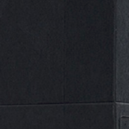
Categorías
Selecciona una categoría
Nuestras Marcas
A
B
D
E
G
J
M
N
P
R
ALL
S
U
(0)
Aslak
(1)
Ayerbe
(0)
Beta
(1)
DIADORA
(13)
Dogher
(1)
ECOFIRE
(0)
Gayner
(0)
Gedore