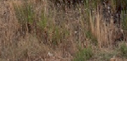
objetivos de desarrollo sostenible de la ONU.
(0)
U-POWER
Empresa asociada al Club Cámara de Comercio
Comercial MD es una empresa adherida a la Cámara de
Comercio de Miranda de Ebro, institución centenaria
dedicada al asesoramiento comercial y empresarial y que
actualmente da cobertura a más de 2500 empresas.
Miembro de la Confederación de Asociaciones
Empresariales de Burgos
La Confederación de Asociaciones Empresariales de
Burgos (FAE) es una organización empresarial de ámbito
provincial y de carácter intersectorial. En la actualidad
está compuesta por 52 asociaciones de empresarios y