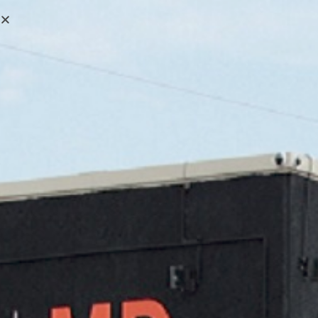
0,00
€
MENÚ
0
Abratools
>
Productos
>
Abratools