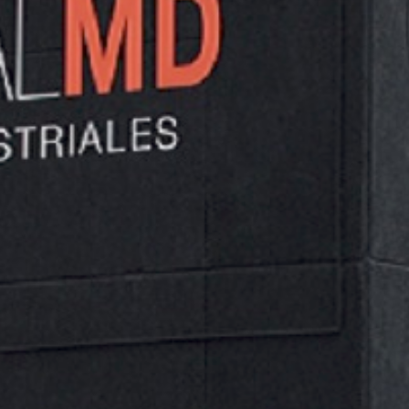
Especialistas en abrasivos y accesorios, taladros,
tornos, electroafiladoras, etc.
DESCARGAR “ABRATOOLS - CATÁLOGO 2022”
ABRATOOLS_2022_WEB.PDF – DESCARGADO 1392 VECES –
47,12 MB
NO SE HAN ENCONTRADO PRODUCTOS QUE COINCIDAN CON
TU SELECCIÓN.