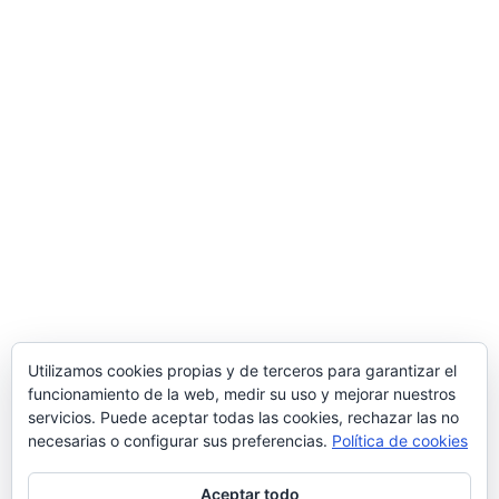
durante 2017 y 2018. Para ello ha contado con el apoyo
del programa TICCámaras de la Cámara de Comercio de
Miranda de Ebro.
Una manera de hacer Europa
Comercial MD S.L.
Polígono Ind. de Bayas, Calle Valverde, 28 – 09218
Miranda de Ebro
(Burgos)
Tlf.
947 31 36 96
/ Email
info@suministrosindustrialesmd.com
Oficina técnica en Logroño
Tlf.
941 48 48 87
/ Paseo del Prior 3 – 26004
Logroño
(La Rioja, España)
Utilizamos cookies propias y de terceros para garantizar el
funcionamiento de la web, medir su uso y mejorar nuestros
Delegación comercial en Madrid
servicios. Puede aceptar todas las cookies, rechazar las no
C/ Popular Madrileña 1, local 10, 28041
Madrid
necesarias o configurar sus preferencias.
Política de cookies
Aceptar todo