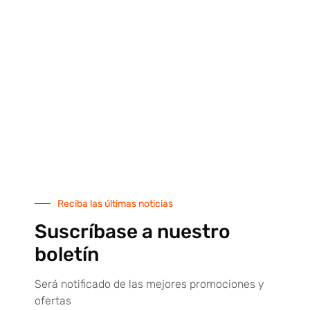
Pagos 100% seguros
Plataforma de pagos seguros por tarjeta de crédito
SUSCRÍBETE AL BOLETÍN
Reciba las últimas noticias
Suscríbete a nuestro boletín y recibirás descuentos,
Suscríbase a nuestro
ofertas y novedades de nuestra tienda online. ¡No te
lo pierdas!
boletín
Será notificado de las mejores promociones y
ofertas