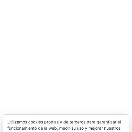
ha podido mejorar sus ventas y ampliar su clientela a
través de soluciones de comercio electrónico,
dinamización de redes sociales y soluciones de email
marketing para la mejora de competitividad y
productividad de la empresa. Esta acción ha tenido lugar
durante 2017 y 2018. Para ello ha contado con el apoyo
del programa TICCámaras de la Cámara de Comercio de
Miranda de Ebro.
Una manera de hacer Europa
Comercial MD S.L.
Polígono Ind. de Bayas, Calle Valverde, 28 – 09218
Miranda de Ebro
(Burgos)
Tlf.
947 31 36 96
/ Email
info@suministrosindustrialesmd.com
Oficina técnica en Logroño
Tlf.
941 48 48 87
/ Paseo del Prior 3 – 26004
Logroño
(La Rioja, España)
Utilizamos cookies propias y de terceros para garantizar el
funcionamiento de la web, medir su uso y mejorar nuestros
Delegación comercial en Madrid