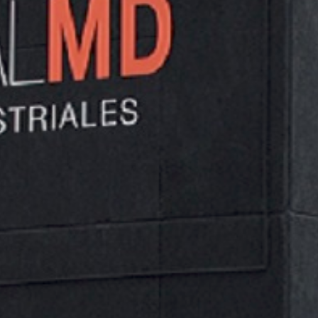
Empresa que diseña, produce y comercializa equipos
de protección laboral, de EPI’s y en la orientación
para conseguir soluciones integrales que ayuden a los
clientes a alcanzar el éxito en la prevención laboral y
protección de los trabajadores.
DESCARGAR “3L - CATÁLOGO”
TARIFA_GUANTES_JULIO_2022_WEB.PDF – DESCARGADO
2393 VECES – 3,38 MB
NO SE HAN ENCONTRADO PRODUCTOS QUE COINCIDAN CON
TU SELECCIÓN.