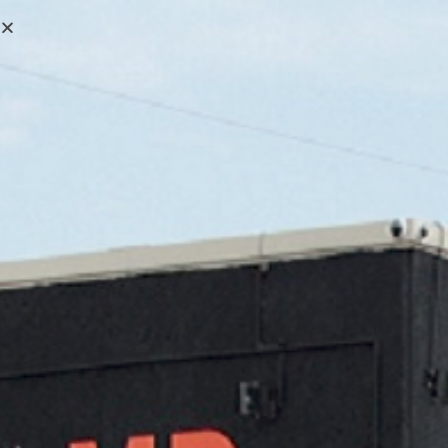
0,00
€
MENÚ
0
3L
>
Productos
>
3L