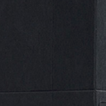
Categorías
Selecciona una categoría
Nuestras Marcas
A
B
D
E
G
J
M
N
P
R
ALL
S
U
(0)
Aslak
(1)
Ayerbe
(0)
Beta
(1)
DIADORA
(13)
Dogher