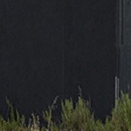
(1)
ECOFIRE
(0)
Gayner
(0)
Gedore
(18)
JBM
(0)
Master
(0)
Matabi
(0)
Nederman
GARANTÍA DE DEVOLUCIÓN 14 DÍAS
(35)
Nippon Gases
(0)
CONTACTA POR WHATSAPP
NUAIR
(0)
Piher
PAGOS 100% SEGUROS
(0)
Pramac
ENVÍOS GRATUITOS (+60€)
(37)
Prevost
(0)
Remaches Tudela
ASISTENCIA TELEFÓNICA
(0)
Ruedas Alex
(0)
Safetop
(0)
Scangrip
(0)
Simon Rack