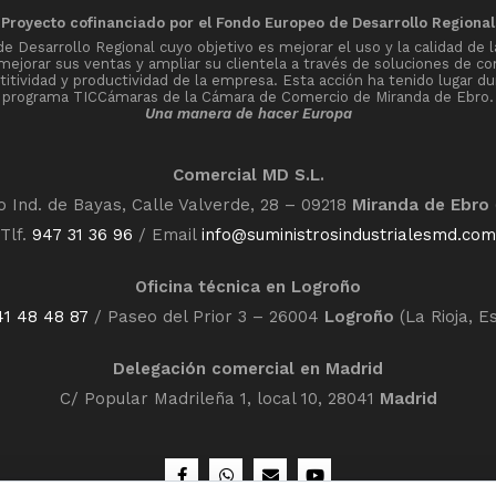
Proyecto cofinanciado por el Fondo Europeo de Desarrollo Regional
Desarrollo Regional cuyo objetivo es mejorar el uso y la calidad de l
 mejorar sus ventas y ampliar su clientela a través de soluciones de co
tividad y productividad de la empresa. Esta acción ha tenido lugar du
programa TICCámaras de la Cámara de Comercio de Miranda de Ebro.
Una manera de hacer Europa
Comercial MD S.L.
o Ind. de Bayas, Calle Valverde, 28 – 09218
Miranda de Ebro
Tlf.
947 31 36 96
/ Email
info@suministrosindustrialesmd.com
Oficina técnica en Logroño
41 48 48 87
/ Paseo del Prior 3 – 26004
Logroño
(La Rioja, E
Delegación comercial en Madrid
C/ Popular Madrileña 1, local 10, 28041
Madrid