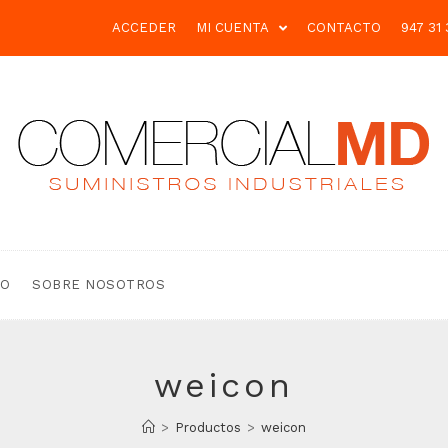
ACCEDER
MI CUENTA
CONTACTO
947 31 
TO
SOBRE NOSOTROS
weicon
>
Productos
>
weicon