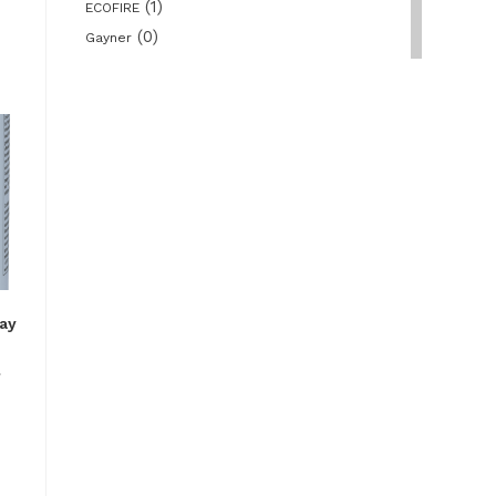
(1)
ECOFIRE
(0)
Gayner
(0)
Gedore
(18)
JBM
(0)
Master
(0)
Matabi
(0)
Nederman
(35)
Nippon Gases
(0)
NUAIR
(0)
Piher
(0)
Pramac
ay
(37)
Prevost
(0)
Remaches Tudela
l
(0)
Ruedas Alex
(0)
Safetop
(0)
Scangrip
(0)
Simon Rack