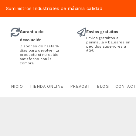
Suministros Industriales de máxima calidad
Garantía de
Envíos gratuitos
Envíos gratuitos a
devolución
península y baleares en
Dispones de hasta 14
pedidos superiores a
días para devolver tu
60€
producto si no estás
satisfecho con la
compra
INICIO
TIENDA ONLINE
PREVOST
BLOG
CONTAC