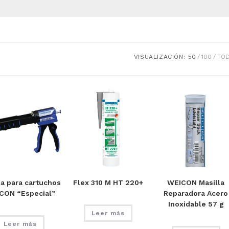
VISUALIZACIÓN:
50
100
TO
la para cartuchos
Flex 310 M HT 220+
WEICON Masilla
CON “Especial”
Reparadora Acero
Inoxidable 57 g
Leer más
Leer más