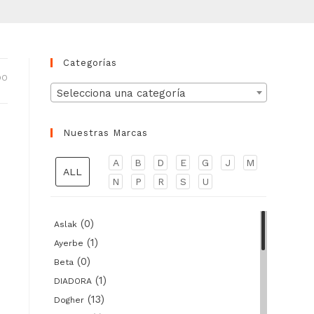
Categorías
DO
Selecciona una categoría
Nuestras Marcas
A
B
D
E
G
J
M
ALL
N
P
R
S
U
(0)
Aslak
(1)
Ayerbe
(0)
Beta
(1)
DIADORA
(13)
Dogher