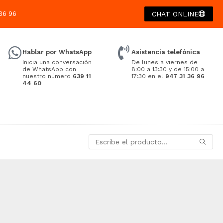
36 96
CHAT ONLINE
Hablar por WhatsApp
Asistencia telefónica
Inicia una conversación
De lunes a viernes de
de WhatsApp con
8:00 a 13:30 y de 15:00 a
nuestro número
639 11
17:30 en el
947 31 36 96
44 60