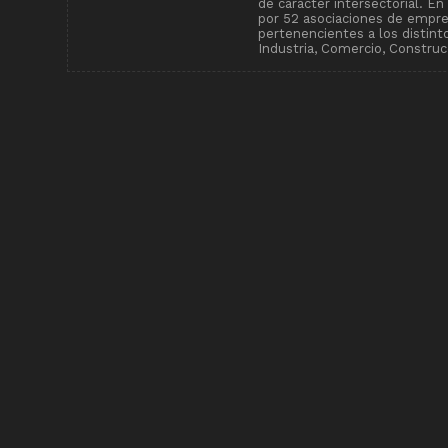
de carácter intersectorial. E
por 52 asociaciones de empr
pertenencientes a los distin
Industria, Comercio, Construcc