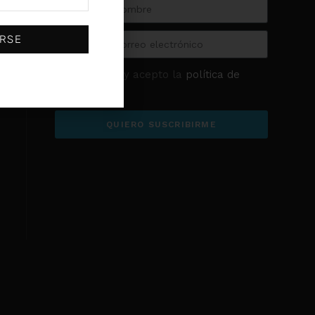
(0)
SKF
(0)
Sodeca
IRSE
(0)
Stayer
(0)
U-POWER
He leído y acepto la
política de
privacidad
QUIERO SUSCRIBIRME