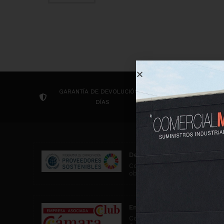
GARANTÍA DE DEVOLUCIÓN 14
CONTACTA P
DÍAS
Desarrollo Sostenible
Comercial MD participa en ac
objetivos de desarrollo soste
Empresa asociada al Club C
Comercial MD es una empresa