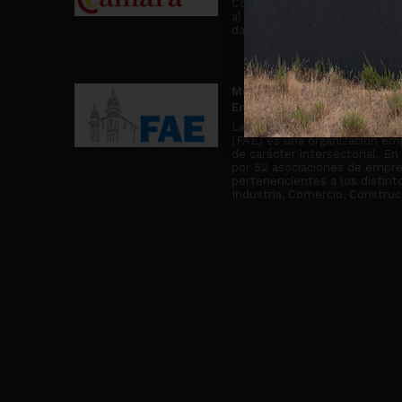
Comercio de Miranda de Ebro, 
al asesoramiento comercial y
da cobertura a más de 2500 
Miembro de la Confederació
Empresariales de Burgos
La Confederación de Asociaci
(FAE) es una organización emp
de carácter intersectorial. E
por 52 asociaciones de empr
pertenencientes a los distin
Industria, Comercio, Construcc