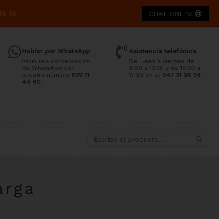
36 96
CHAT ONLINE
Hablar por WhatsApp
Asistencia telefónica
Inicia una conversación
De lunes a viernes de
de WhatsApp con
8:00 a 13:30 y de 15:00 a
nuestro número
639 11
17:30 en el
947 31 36 96
44 60
arga