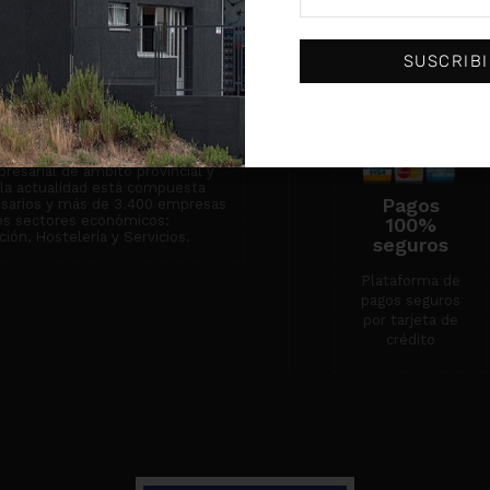
institución centenaria dedicada
 empresarial y que actualmente
Condiciones de
empresas.
venta
SUSCRIB
Servicio técnico
Contacto
n de Asociaciones
ones Empresariales de Burgos
resarial de ámbito provincial y
n la actualidad está compuesta
Pagos
esarios y más de 3.400 empresas
tos sectores económicos:
100%
ión, Hostelería y Servicios.
seguros
Plataforma de
pagos seguros
por tarjeta de
crédito