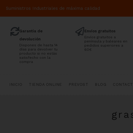
Suministros Industriales de máxima calidad
Garantía de
Envíos gratuitos
Envíos gratuitos a
devolución
península y baleares en
Dispones de hasta 14
pedidos superiores a
días para devolver tu
60€
producto si no estás
satisfecho con la
compra
INICIO
TIENDA ONLINE
PREVOST
BLOG
CONTAC
gra