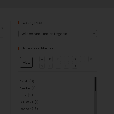
Categorías
DO
Selecciona una categoría
Nuestras Marcas
A
B
D
E
G
J
M
ALL
N
P
R
S
U
(0)
Aslak
(1)
Ayerbe
(0)
Beta
(1)
DIADORA
(13)
Dogher