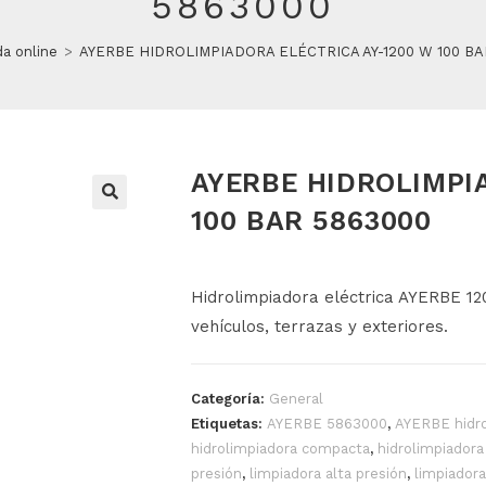
5863000
a online
>
AYERBE HIDROLIMPIADORA ELÉCTRICA AY-1200 W 100 BA
AYERBE HIDROLIMPI
100 BAR 5863000
Hidrolimpiadora eléctrica AYERBE 12
vehículos, terrazas y exteriores.
Categoría:
General
Etiquetas:
AYERBE 5863000
,
AYERBE hidro
hidrolimpiadora compacta
,
hidrolimpiador
presión
,
limpiadora alta presión
,
limpiadora