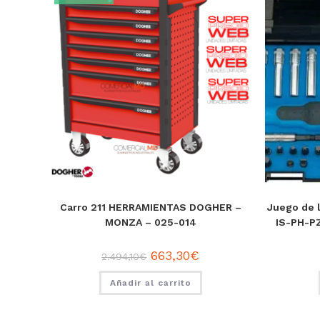
Carro 211 HERRAMIENTAS DOGHER –
Juego de l
MONZA – 025-014
IS-PH-P
663,30
€
2.494,10
€
Añadir al carrito