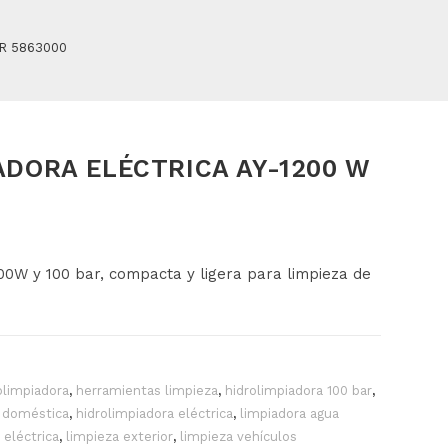
R 5863000
ADORA ELÉCTRICA AY-1200 W
00W y 100 bar, compacta y ligera para limpieza de
limpiadora
,
herramientas limpieza
,
hidrolimpiadora 100 bar
,
a doméstica
,
hidrolimpiadora eléctrica
,
limpiadora agua
 eléctrica
,
limpieza exterior
,
limpieza vehículos