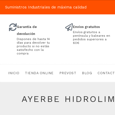
Suministros Industriales de máxima calidad
Garantía de
Envíos gratuitos
Envíos gratuitos a
devolución
península y baleares en
Dispones de hasta 14
pedidos superiores a
días para devolver tu
60€
producto si no estás
satisfecho con la
compra
INICIO
TIENDA ONLINE
PREVOST
BLOG
CONTAC
AYERBE HIDROLIM