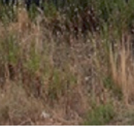
Productos relacionados
¡OFERTA!
Estuche 4 piezas
Cadena de
Botella Nitrógeno
alicates seeger
plástico 6×25
180mm 220-002
mm. 78-832
0,00
€
DOGHER
Amarillo/Negro
Añadir al
carrito
57,02
€
30,49
€
63,07
€
Añadir al
Añadir al
carrito
carrito