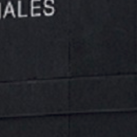
Carro manual AYERBE GHF2500 de 2500 kg para
vigas, diseñado para el transporte seguro de cargas
muy pesadas en entornos industriales.
Categoría:
General
Etiquetas:
AYERBE 583570
,
carro carga pesada
,
carro
desplazamiento cargas
,
carro elevación
,
carro elevador
,
carro
industrial pesado
,
carro manual
,
carro perfil acero
,
carro
polipasto
,
carro taller industrial
,
carro viga 2500 kg
,
GIS Suiza
,
herramienta industrial
Envío gratuito (a partir de 60€)​
Garantía de devolución​