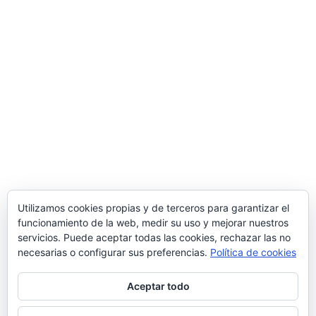
Una manera de hacer Europa
Comercial MD S.L.
Polígono Ind. de Bayas, Calle Valverde, 28 – 09218
Miranda de Ebro
(Burgos)
Tlf.
947 31 36 96
/ Email
info@suministrosindustrialesmd.com
Oficina técnica en Logroño
Tlf.
941 48 48 87
/ Paseo del Prior 3 – 26004
Logroño
(La Rioja, España)
Utilizamos cookies propias y de terceros para garantizar el
funcionamiento de la web, medir su uso y mejorar nuestros
Delegación comercial en Madrid
servicios. Puede aceptar todas las cookies, rechazar las no
C/ Popular Madrileña 1, local 10, 28041
Madrid
necesarias o configurar sus preferencias.
Política de cookies
Aceptar todo