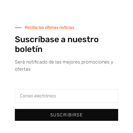
TIENDA ONLINE
Reciba las últimas noticias
Máquina dispensadora de Epis
Suscríbase a nuestro
boletín
Tienda online
Todas nuestras marcas
Será notificado de las mejores promociones y
ofertas
Condiciones de venta
Servicio técnico
Contacto
SUSCRIBIRSE