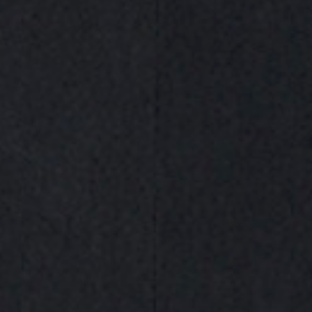
Compra 100% segura​
¿Necesitas ayuda?
Iniciar chat online
Compártelo
DESCRIPCIÓN