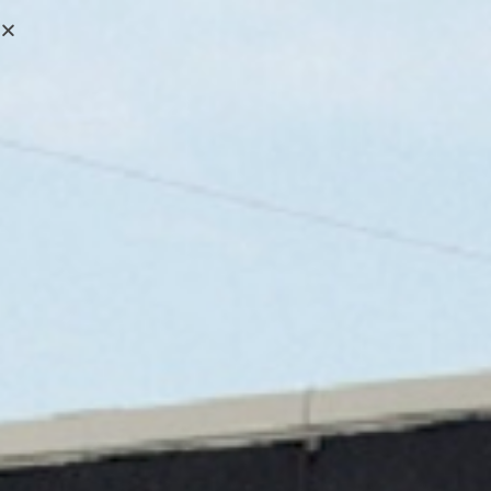
0,00
€
MENÚ
0
AYERBE CARRO
MANUAL GHF2500
583570
>
Tienda online
>
AYERBE CARRO MANUAL GHF2500 583570