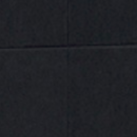
VALORACIONES (0)
El carro manual AYERBE GHF2500 583570 es un
equipo industrial de alta capacidad diseñado para el
desplazamiento seguro de cargas pesadas en vigas
tipo perfil. Con una capacidad máxima de hasta 2500
kg, está pensado para aplicaciones exigentes en
industria, talleres, plantas de producción y sistemas
de manipulación de cargas suspendidas.
Este modelo es compatible con vigas de ancho de ala
entre 88 y 200 mm, lo que le otorga una gran
versatilidad para adaptarse a diferentes estructuras
metálicas y sistemas de elevación. Su diseño robusto
garantiza un movimiento estable, preciso y seguro
incluso bajo cargas muy elevadas.