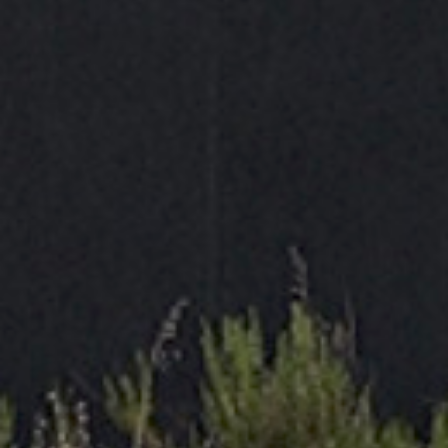
El carro está preparado para trabajar con sistemas
de elevación externos (elevador no incluido),
permitiendo su integración con polipastos u otros
dispositivos de izado según las necesidades del
entorno industrial. Esto lo convierte en una solución
flexible para múltiples configuraciones de
manipulación de cargas.
Fabricado bajo estándares de calidad industrial,
ofrece una elevada resistencia mecánica, durabilidad y
fiabilidad en condiciones de trabajo intensivas. Es una
herramienta ideal para operaciones de mantenimiento
industrial, montaje de maquinaria, líneas de
producción y manipulación de grandes cargas en
altura.