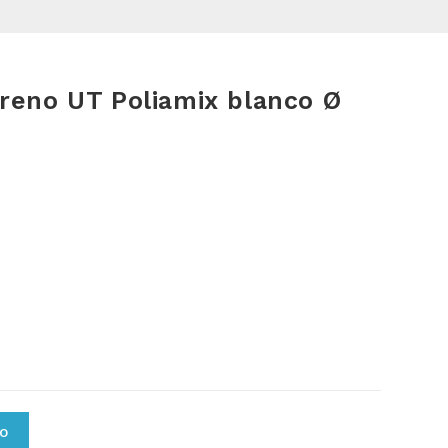
freno UT Poliamix blanco Ø
TO