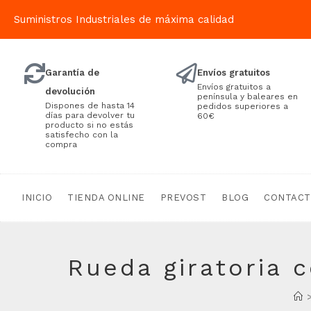
Suministros Industriales de máxima calidad
Garantía de
Envíos gratuitos
Envíos gratuitos a
devolución
península y baleares en
Dispones de hasta 14
pedidos superiores a
días para devolver tu
60€
producto si no estás
satisfecho con la
compra
INICIO
TIENDA ONLINE
PREVOST
BLOG
CONTAC
Rueda giratoria 