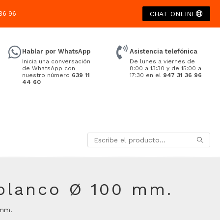
36 96
CHAT ONLINE
Hablar por WhatsApp
Asistencia telefónica
Inicia una conversación
De lunes a viernes de
de WhatsApp con
8:00 a 13:30 y de 15:00 a
nuestro número
639 11
17:30 en el
947 31 36 96
44 60
 blanco Ø 100 mm.
 mm.