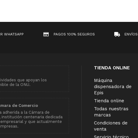
OR WHATSAPP
PAGOS 100% SEGUROS
ENVÍOS
TIENDA ONLINE
tividades que apoyan los
Máquina
nible de la ONU.
dispensadora de
Epis
Tienda online
ámara de Comercio
Todas nuestras
 adherida a la Cámara de
marcas
institución centenaria dedicada
 empresarial y que actualmente
Condiciones de
empresas.
venta
Servicio técnico