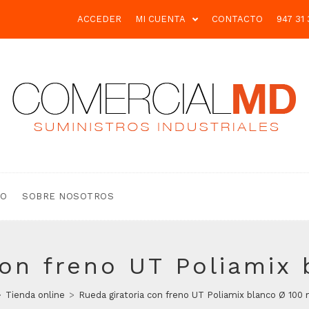
ACCEDER
MI CUENTA
CONTACTO
947 31 
TO
SOBRE NOSOTROS
con freno UT Poliamix
>
Tienda online
>
Rueda giratoria con freno UT Poliamix blanco Ø 100