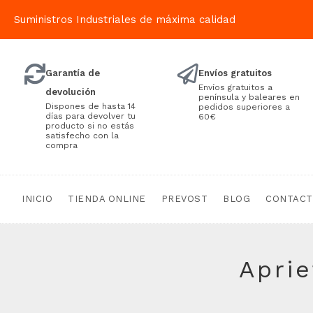
Suministros Industriales de máxima calidad
Garantía de
Envíos gratuitos
Envíos gratuitos a
devolución
península y baleares en
Dispones de hasta 14
pedidos superiores a
días para devolver tu
60€
producto si no estás
satisfecho con la
compra
INICIO
TIENDA ONLINE
PREVOST
BLOG
CONTAC
Aprie