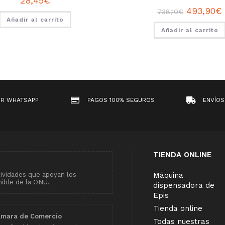
28,45
€
493,90
€
738,10
€
Añadir al carrito
Añadir al carrito
OR WHATSAPP
PAGOS 100% SEGUROS
ENVÍOS
TIENDA ONLINE
tividades que apoyan los
Máquina
nible de la ONU.
dispensadora de
Epis
Tienda online
ámara de Comercio
Todas nuestras