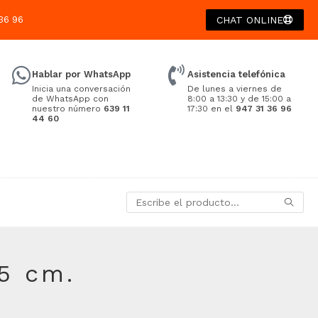
36 96
CHAT ONLINE
Hablar por WhatsApp
Asistencia telefónica
Inicia una conversación
De lunes a viernes de
de WhatsApp con
8:00 a 13:30 y de 15:00 a
nuestro número
639 11
17:30 en el
947 31 36 96
44 60
15 cm.