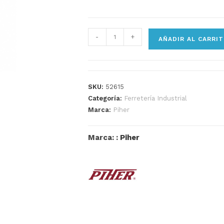
-
+
AÑADIR AL CARRI
SKU:
52615
Categoría:
Ferretería Industrial
Marca:
Piher
Marca: :
Piher