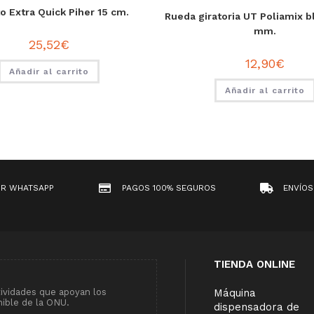
o Extra Quick Piher 15 cm.
Rueda giratoria UT Poliamix b
mm.
25,52
€
12,90
€
Añadir al carrito
Añadir al carrito
OR WHATSAPP
PAGOS 100% SEGUROS
ENVÍOS
TIENDA ONLINE
tividades que apoyan los
Máquina
nible de la ONU.
dispensadora de