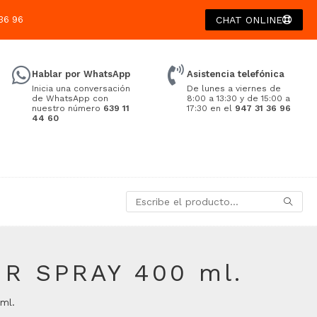
36 96
CHAT ONLINE
Hablar por WhatsApp
Asistencia telefónica
Inicia una conversación
De lunes a viernes de
de WhatsApp con
8:00 a 13:30 y de 15:00 a
nuestro número
639 11
17:30 en el
947 31 36 96
44 60
AIR SPRAY 400 ml.
 ml.