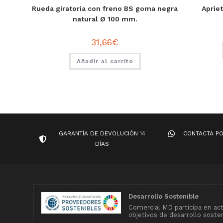
Rueda giratoria con freno BS goma negra
Apriet
natural Ø 100 mm.
31,66
€
Añadir al carrito
GARANTÍA DE DEVOLUCIÓN 14
CONTACTA P
DÍAS
Desarrollo Sostenible
Comercial MD participa en ac
objetivos de desarrollo soste