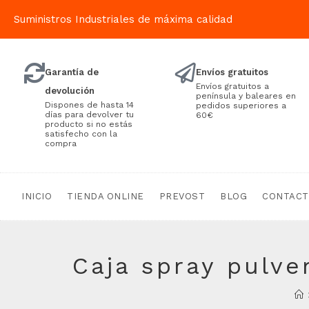
Suministros Industriales de máxima calidad
Garantía de
Envíos gratuitos
Envíos gratuitos a
devolución
península y baleares en
Dispones de hasta 14
pedidos superiores a
días para devolver tu
60€
producto si no estás
satisfecho con la
compra
INICIO
TIENDA ONLINE
PREVOST
BLOG
CONTAC
Caja spray pulve