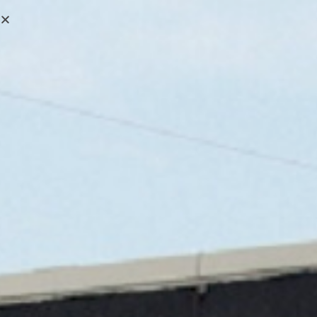
0,00
€
MENÚ
0
WEICON SPRAY BIO
CUT 400 ML
>
Tienda online
>
WEICON SPRAY BIO CUT 400 ML