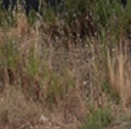
precisión.
Productos relacionados
Compresor de
Vaso para sonda
Juego de puntas
aire de pared
lambda 545-022
y llaves de vaso
nuair TALENTO
DOGHER
con carraca 1/4″
en bolsa textil, 35
piezas Gedore TC
240,90
€
32,89
€
666-MU-20