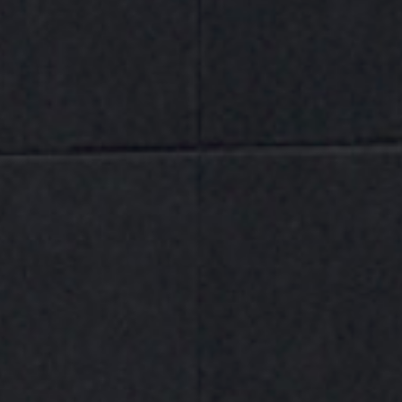
DESCRIPCIÓN
VALORACIONES (0)
El
spray lubricante WEICON Bio-Fluid 400 ml
es un
aceite blanco de alta pureza especialmente
desarrollado para la
lubricación, protección y
conservación de mecanismos y maquinaria
,
especialmente en entornos donde puede producirse
contacto ocasional con alimentos o envases
.
Este aceite medicinalmente puro está
libre de resinas
y ácidos
, presenta una
gran fluidez
y es
completamente
transparente, inodoro y de sabor
neutro
, lo que lo convierte en una solución ideal para
industrias con altos requisitos de higiene como la