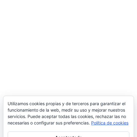
durante 2017 y 2018. Para ello ha contado con el apoyo
del programa TICCámaras de la Cámara de Comercio de
Miranda de Ebro.
Una manera de hacer Europa
Comercial MD S.L.
Polígono Ind. de Bayas, Calle Valverde, 28 – 09218
Miranda de Ebro
(Burgos)
Tlf.
947 31 36 96
/ Email
info@suministrosindustrialesmd.com
Oficina técnica en Logroño
Tlf.
941 48 48 87
/ Paseo del Prior 3 – 26004
Logroño
(La Rioja, España)
Utilizamos cookies propias y de terceros para garantizar el
funcionamiento de la web, medir su uso y mejorar nuestros
Delegación comercial en Madrid
servicios. Puede aceptar todas las cookies, rechazar las no
C/ Popular Madrileña 1, local 10, 28041
Madrid
necesarias o configurar sus preferencias.
Política de cookies