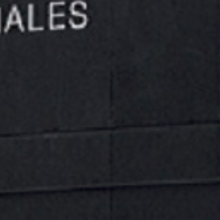
Spray lubricante alimentario WEICON Bio-Fluid 400 ml
con certificación NSF. Reduce fricción, elimina chirridos
y protege mecanismos en industria alimentaria y
farmacéutica.
Categoría:
General
Etiquetas:
aceite anticorrosion alimentario
,
aceite blanco
alimentario
,
aceite lubricante industria alimentaria
,
lubricante
maquinaria alimentaria
,
lubricante maquinaria envasado
,
lubricante maquinaria precision
,
spray lubricante alimentario
,
spray lubricante industrial
,
spray lubricante nsf
,
weicon bio
fluid