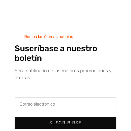
más de 3.400 empresas pertenencientes a los distintos
sectores económicos: Industria, Comercio, Construcción,
Hostelería y Servicios.
TIENDA ONLINE
Reciba las últimas noticias
Suscríbase a nuestro
Máquina dispensadora de Epis
boletín
Tienda online
Será notificado de las mejores promociones y
Todas nuestras marcas
ofertas
Condiciones de venta
Servicio técnico
Contacto
SUSCRIBIRSE