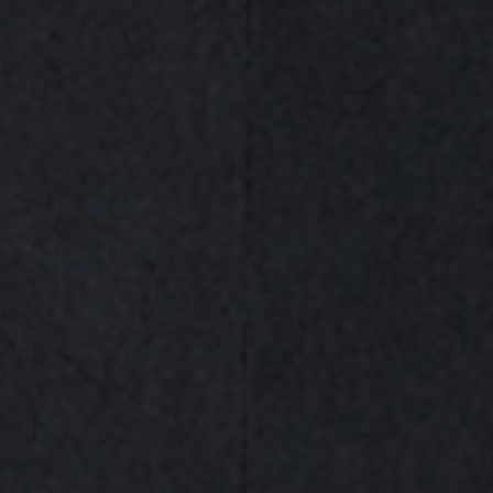
Envío gratuito (a partir de 60€)​
Garantía de devolución​
Compra 100% segura​
¿Necesitas ayuda?
Iniciar chat online
Compártelo