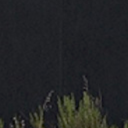
alimentaria, farmacéutica, cosmética y de bebidas
.
Gracias a su fórmula avanzada,
reduce la fricción y el
desgaste de componentes
, elimina chirridos y
protege eficazmente frente a la
corrosión, suciedad
y oxidación
. Además, su capacidad de
repeler el agua
ayuda a mantener los mecanismos protegidos en
entornos húmedos o de lavado frecuente.
Cuenta con
certificación NSF
, lo que permite su uso
en instalaciones de producción y en procesos donde el
contacto ocasional con alimentos es técnicamente
inevitable
, como en maquinaria de llenado, embalado
o transporte de productos.
Su formato en
spray de 400 ml
facilita una aplicación
rápida, limpia y precisa en todo tipo de mecanismos,
rodamientos, guías, bisagras o componentes de