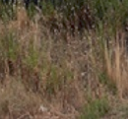
Productos relacionados
Vaso 1/2 33D
Botella Stargon
Vaso para sonda
BOMBA
C2
lambda 545-022
INYECCION
DOGHER
MERCEDES 545-
0,00
€
033 DOGHER
32,89
€
Añadir al
carrito
27,90
€
Añadir al
carrito
Añadir al