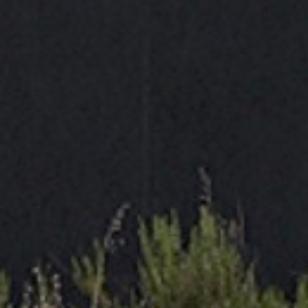
de 7,2 a 7,4 mm
.
Su sistema de
descompresión y desconexión
simultánea mediante botón
garantiza una
manipulación segura, evitando latigazos de manguera
y descargas bruscas de presión. Incorpora una
válvula con diseño aerodinámico
, que optimiza el
caudal de aire y reduce fugas, ayudando a disminuir
costes energéticos y tiempos de inactividad.
Su forma ergonómica y superficie antideslizante
permiten un agarre firme y cómodo. Además, su
construcción resistente lo hace duradero frente a
abrasión, corrosión y aplastamiento. La codificación
por colores facilita la identificación rápida del perfil
compatible.