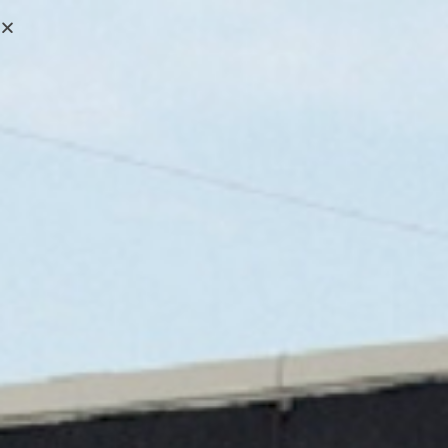
0,00
€
MENÚ
0
ENCHUFE RAPIDO
DE SEGURIDAD
ESI071153
>
Tienda online
>
ENCHUFE RAPIDO DE SEGURIDAD ESI07115