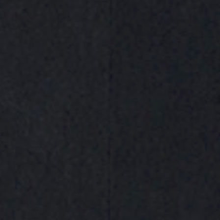
S1
,
acople neumático industrial
,
conector 6 bar 1820 l/min
,
conector aire comprimido 7
,
conector rápido aire taller
,
enchufe neumático alta seguridad
,
enchufe perfil europeo 7
,
enchufe rápido seguridad
Envío gratuito (a partir de 60€)​
Garantía de devolución​
Compra 100% segura​
¿Necesitas ayuda?
Iniciar chat online