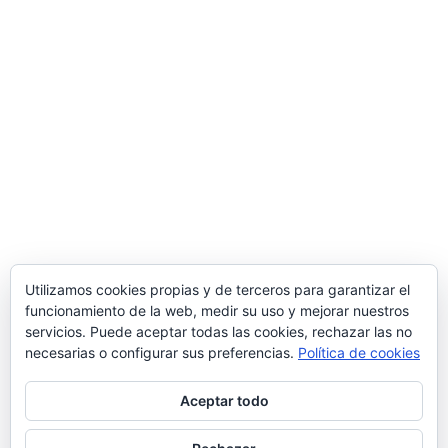
Una manera de hacer Europa
Comercial MD S.L.
Polígono Ind. de Bayas, Calle Valverde, 28 – 09218
Miranda de Ebro
(Burgos)
Tlf.
947 31 36 96
/ Email
info@suministrosindustrialesmd.com
Oficina técnica en Logroño
Tlf.
941 48 48 87
/ Paseo del Prior 3 – 26004
Logroño
(La Rioja, España)
Utilizamos cookies propias y de terceros para garantizar el
funcionamiento de la web, medir su uso y mejorar nuestros
Delegación comercial en Madrid
servicios. Puede aceptar todas las cookies, rechazar las no
C/ Popular Madrileña 1, local 10, 28041
Madrid
necesarias o configurar sus preferencias.
Política de cookies
Aceptar todo