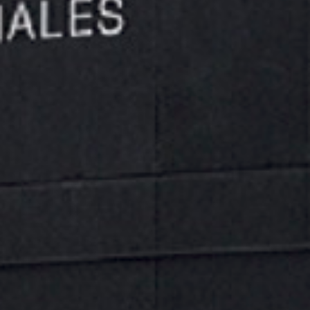
SEGURIDAD ESI071153
25,34
€
Enchufe rápido de seguridad ESI071153 para perfil
europeo 7,2-7,4 mm. Desconexión segura con
descompresión automática y alto caudal de 1.820
l/min.
-
+
AÑADIR AL CARRITO
Categoría:
General
Etiquetas:
2 mm
,
4 mm
,
acoplamiento neumático europeo
,
acoplamiento profesional aire comprimido
,
acoplamiento serie