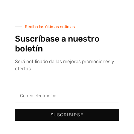
TIENDA ONLINE
Reciba las últimas noticias
Máquina dispensadora de Epis
Suscríbase a nuestro
boletín
Tienda online
Todas nuestras marcas
Será notificado de las mejores promociones y
ofertas
Condiciones de venta
Servicio técnico
Contacto
SUSCRIBIRSE