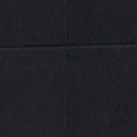
Compártelo
DESCRIPCIÓN
VALORACIONES (0)
El
Enchufe Rápido de Seguridad ESI071153
pertenece
a la serie S1 de acoplamientos neumáticos estándar
europeos. Está diseñado para ofrecer
conexión
rápida, segura y eficiente
en instalaciones de aire
comprimido, siendo compatible con
perfiles europeos