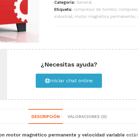
Categoría:
General
Etiqueta:
compresor de tornillo; compreso
industrial; motor magnético permanente; 
¿Necesitas ayuda?
Iniciar chat online
DESCRIPCIÓN
VALORACIONES (0)
on motor magnético permanente y velocidad variable
están