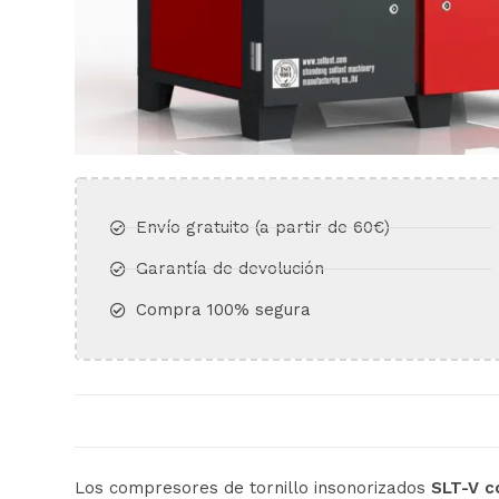
Envío gratuito (a partir de 60€)​
Garantía de devolución​
Compra 100% segura​
Los compresores de tornillo insonorizados
SLT-V c