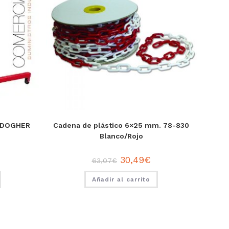
N DOGHER
Cadena de plástico 6×25 mm. 78-830
Blanco/Rojo
30,49
€
63,07
€
Añadir al carrito