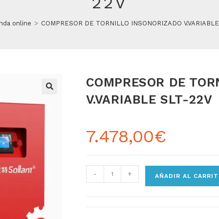
22V
nda online
>
COMPRESOR DE TORNILLO INSONORIZADO V.VARIABLE
COMPRESOR DE TOR
V.VARIABLE SLT-22V
7.478,00
€
-
+
AÑADIR AL CARRI