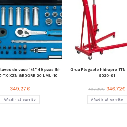
laves de vaso 1/4″ 49 pzas IN-
Grua Plegable hidrapro 1T
Z-TX-XZN GEDORE 20 LMU-10
9030-01
349,27
€
346,72
€
407,89
€
Añadir al carrito
Añadir al carrito