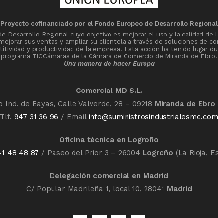
Proyecto cofinanciado por el Fondo Europeo de Desarrollo Regional
Desarrollo Regional cuyo objetivo es mejorar el uso y la calidad de l
 mejorar sus ventas y ampliar su clientela a través de soluciones de co
tividad y productividad de la empresa. Esta acción ha tenido lugar du
programa TICCámaras de la Cámara de Comercio de Miranda de Ebro.
Una manera de hacer Europa
Comercial MD S.L.
o Ind. de Bayas, Calle Valverde, 28 – 09218
Miranda de Ebro
Tlf.
947 31 36 96
/ Email
info@suministrosindustrialesmd.com
Oficina técnica en Logroño
41 48 48 87
/ Paseo del Prior 3 – 26004
Logroño
(La Rioja, E
Delegación comercial en Madrid
C/ Popular Madrileña 1, local 10, 28041
Madrid