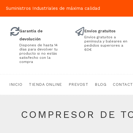
Suministros Industriales de máxima calidad
Garantía de
Envíos gratuitos
Envíos gratuitos a
devolución
península y baleares en
Dispones de hasta 14
pedidos superiores a
días para devolver tu
60€
producto si no estás
satisfecho con la
compra
INICIO
TIENDA ONLINE
PREVOST
BLOG
CONTAC
COMPRESOR DE TO