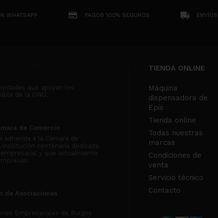
OR WHATSAPP
PAGOS 100% SEGUROS
ENVÍOS
TIENDA ONLINE
tividades que apoyan los
Máquina
nible de la ONU.
dispensadora de
Epis
Tienda online
ámara de Comercio
Todas nuestras
 adherida a la Cámara de
marcas
institución centenaria dedicada
 empresarial y que actualmente
Condiciones de
empresas.
venta
Servicio técnico
Contacto
n de Asociaciones
ones Empresariales de Burgos