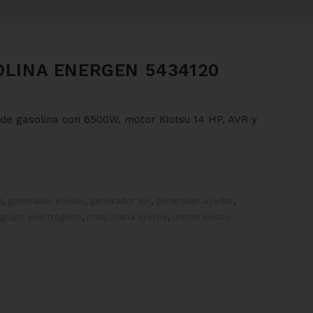
LINA ENERGEN 5434120
e gasolina con 6500W, motor Kiotsu 14 HP, AVR y
0
,
generador 6500w
,
generador avr
,
generador ayerbe
,
grupo electrógeno
,
maquinaria ayerbe
,
motor kiotsu