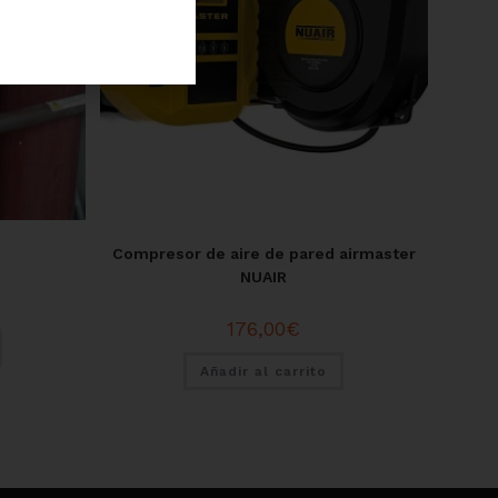
Compresor de aire de pared airmaster
NUAIR
176,00
€
Añadir al carrito