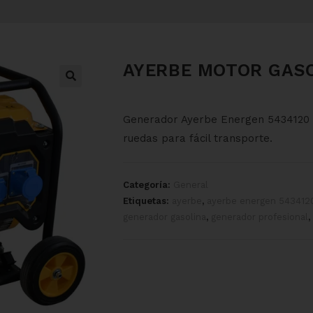
AYERBE MOTOR GASO
Generador Ayerbe Energen 5434120 d
ruedas para fácil transporte.
Categoría:
General
Etiquetas:
ayerbe
,
ayerbe energen 543412
generador gasolina
,
generador profesional
,