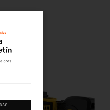
icias
a
etín
mejores
IRSE