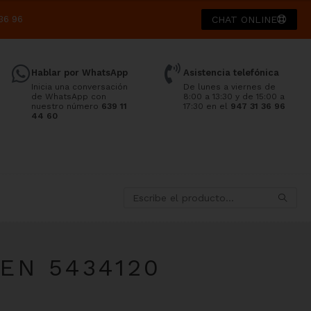
36 96
CHAT ONLINE
Hablar por WhatsApp
Asistencia telefónica
Inicia una conversación
De lunes a viernes de
de WhatsApp con
8:00 a 13:30 y de 15:00 a
nuestro número
639 11
17:30 en el
947 31 36 96
44 60
EN 5434120