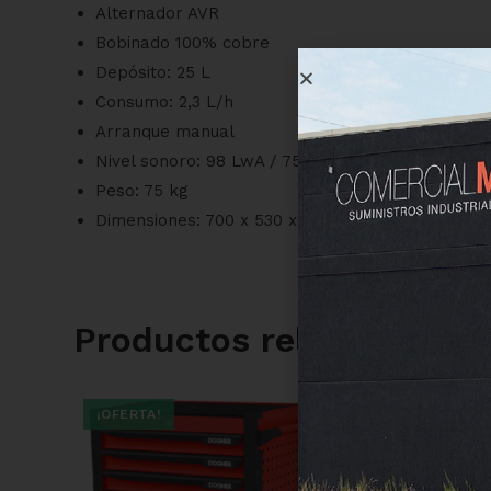
Alternador AVR
Bobinado 100% cobre
Depósito: 25 L
Consumo: 2,3 L/h
Arranque manual
Nivel sonoro: 98 LwA / 75 LpA@7m
Peso: 75 kg
Dimensiones: 700 x 530 x 585 mm
Productos relacionados
¡OFERTA!