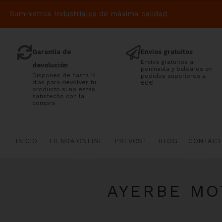
Suministros Industriales de máxima calidad
Garantía de
Envíos gratuitos
Envíos gratuitos a
devolución
península y baleares en
Dispones de hasta 14
pedidos superiores a
días para devolver tu
60€
producto si no estás
satisfecho con la
compra
INICIO
TIENDA ONLINE
PREVOST
BLOG
CONTAC
AYERBE MO