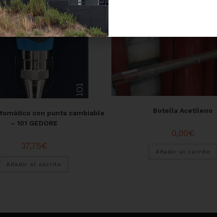
Botella Acetileno
tomático con punta cambiable
– 101 GEDORE
0,00
€
37,75
€
Añadir al carrito
Añadir al carrito