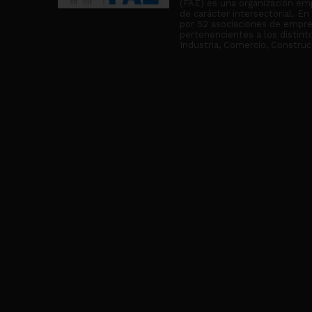
(FAE) es una organización emp
de carácter intersectorial. E
por 52 asociaciones de empr
pertenencientes a los distin
Industria, Comercio, Construcc