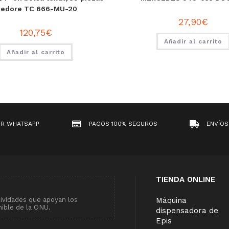
edore TC 666-MU-20
27,90
€
120,75
€
Añadir al carrito
Añadir al carrito
OR WHATSAPP
PAGOS 100% SEGUROS
ENVÍOS
TIENDA ONLINE
tividades que apoyan los
Máquina
nible de la ONU.
dispensadora de
Epis