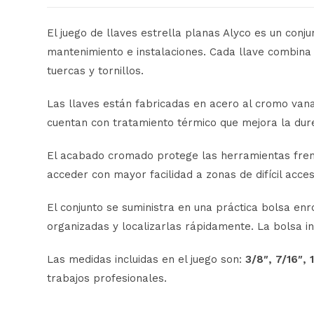
El
juego
de
llaves
estrella
planas
Alyco
es
un
conj
mantenimiento
e
instalaciones.
Cada
llave
combin
tuercas
y
tornillos.
Las
llaves
están
fabricadas
en
acero
al
cromo
van
cuentan
con
tratamiento
térmico
que
mejora
la
dur
El
acabado
cromado
protege
las
herramientas
fre
acceder
con
mayor
facilidad
a
zonas
de
difícil
acce
El
conjunto
se
suministra
en
una
práctica
bolsa
enr
organizadas
y
localizarlas
rápidamente.
La
bolsa
i
Las
medidas
incluidas
en
el
juego
son:
3/
8″,
7/
16″,
trabajos
profesionales.