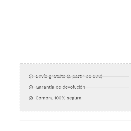
Envío gratuito (a partir de 60€)​
Garantía de devolución​
Compra 100% segura​