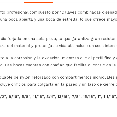
unto
profesional
compuesto
por
12
llaves
combinadas
diseña
a
una
boca
abierta
y
una
boca
de
estrella,
lo
que
ofrece
may
adio
forjado
en
una
sola
pieza,
lo
que
garantiza
gran
resisten
eza
del
material
y
prolonga
su
vida
útil
incluso
en
usos
intens
nte
a
la
corrosión
y
la
oxidación,
mientras
que
el
perfil
fino
y
so.
Las
bocas
cuentan
con
chaflán
que
facilita
el
encaje
en
l
ollable
de
nylon
reforzado
con
compartimentos
individuales
ncluye
orificios
para
colgarla
en
la
pared
y
un
lazo
de
cierre
1/
2″,
9/
16″,
5/
8″,
11/
16″,
3/
4″,
13/
16″,
7/
8″,
15/
16″,
1″,
1-
1/
16″