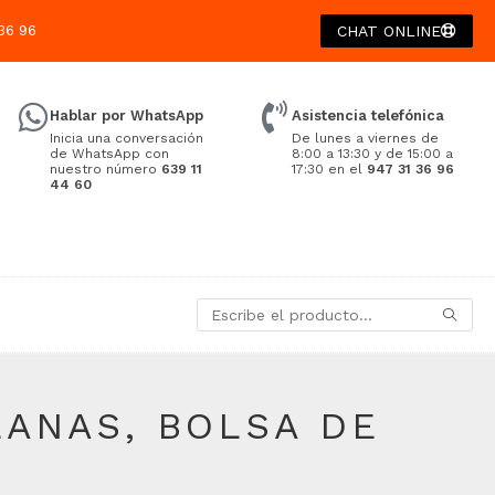
36 96
CHAT ONLINE
Hablar por WhatsApp
Asistencia telefónica
Inicia una conversación
De lunes a viernes de
de WhatsApp con
8:00 a 13:30 y de 15:00 a
nuestro número
639 11
17:30 en el
947 31 36 96
44 60
LANAS, BOLSA DE