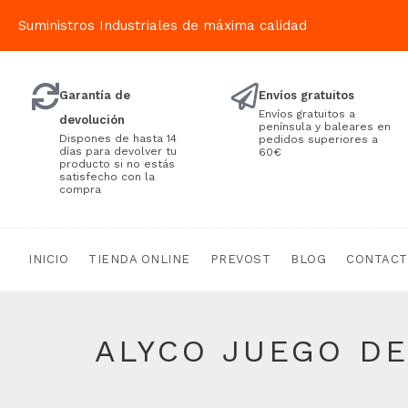
Suministros Industriales de máxima calidad
Garantía de
Envíos gratuitos
Envíos gratuitos a
devolución
península y baleares en
Dispones de hasta 14
pedidos superiores a
días para devolver tu
60€
producto si no estás
satisfecho con la
compra
INICIO
TIENDA ONLINE
PREVOST
BLOG
CONTAC
ALYCO JUEGO DE