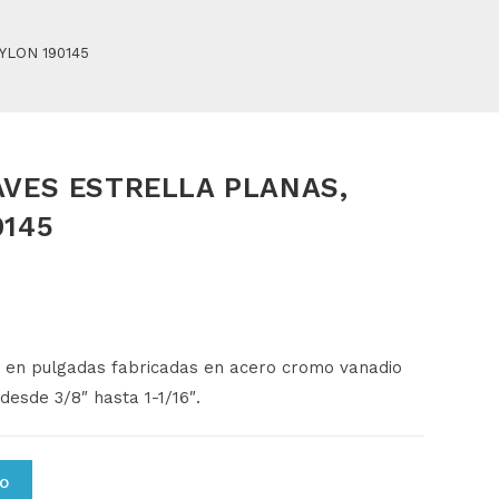
YLON 190145
AVES ESTRELLA PLANAS,
0145
o
en
pulgadas
fabricadas
en
acero
cromo
vanadio
desde
3/
8″
hasta
1-
1/
16″.
TO