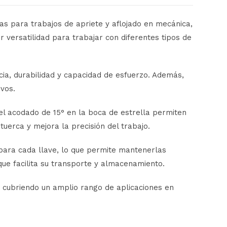
das
para
trabajos
de
apriete
y
aflojado
en
mecánica,
or
versatilidad
para
trabajar
con
diferentes
tipos
de
cia,
durabilidad
y
capacidad
de
esfuerzo.
Además,
ivos.
el
acodado
de
15°
en
la
boca
de
estrella
permiten
a
tuerca
y
mejora
la
precisión
del
trabajo.
para
cada
llave,
lo
que
permite
mantenerlas
que
facilita
su
transporte
y
almacenamiento.
,
cubriendo
un
amplio
rango
de
aplicaciones
en