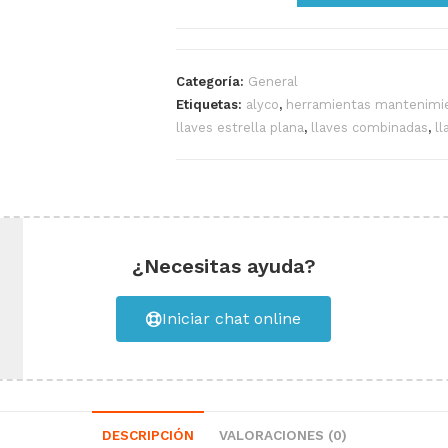
Categoría:
General
Etiquetas:
alyco
,
herramientas mantenimi
llaves estrella plana
,
llaves combinadas
,
l
¿Necesitas ayuda?
Iniciar chat online
DESCRIPCIÓN
VALORACIONES (0)