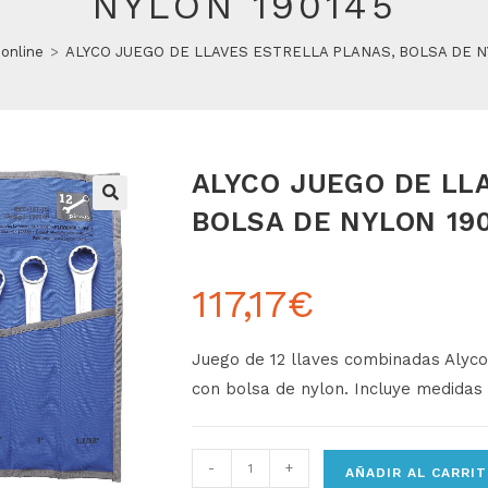
NYLON 190145
online
>
ALYCO JUEGO DE LLAVES ESTRELLA PLANAS, BOLSA DE N
ALYCO JUEGO DE LL
BOLSA DE NYLON 19
117,17
€
Juego
de
12
llaves
combinadas
Alyc
con
bolsa
de
nylon.
Incluye
medidas
-
+
AÑADIR AL CARRI