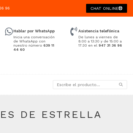
36 96
CHAT ONLINE
Hablar por WhatsApp
Asistencia telefónica
Inicia una conversación
De lunes a viernes de
de WhatsApp con
8:00 a 13:30 y de 15:00 a
nuestro número
639 11
17:30 en el
947 31 36 96
44 60
ES DE ESTRELLA