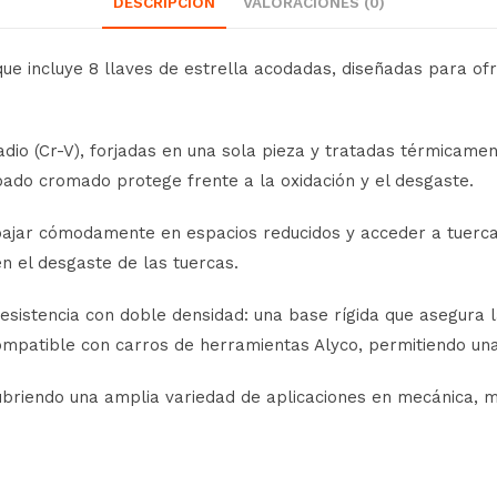
DESCRIPCIÓN
VALORACIONES (0)
ue incluye 8 llaves de estrella acodadas, diseñadas para ofr
dio (Cr-V), forjadas en una sola pieza y tratadas térmicamen
cabado cromado protege frente a la oxidación y el desgaste.
bajar cómodamente en espacios reducidos y acceder a tuercas 
en el desgaste de las tuercas.
esistencia con doble densidad: una base rígida que asegura
ompatible con carros de herramientas Alyco, permitiendo una o
riendo una amplia variedad de aplicaciones en mecánica, ma