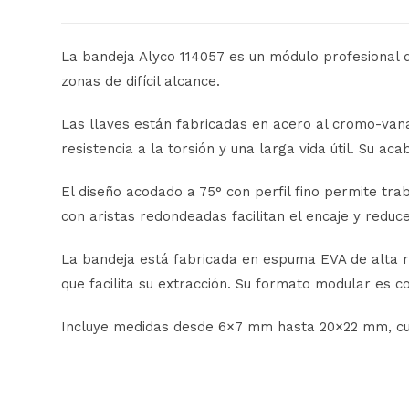
La bandeja Alyco 114057 es un módulo profesional q
zonas de difícil alcance.
Las llaves están fabricadas en acero al cromo-vana
resistencia a la torsión y una larga vida útil. Su a
El diseño acodado a 75° con perfil fino permite tra
con aristas redondeadas facilitan el encaje y reduc
La bandeja está fabricada en espuma EVA de alta r
que facilita su extracción. Su formato modular es c
Incluye medidas desde 6×7 mm hasta 20×22 mm, cub