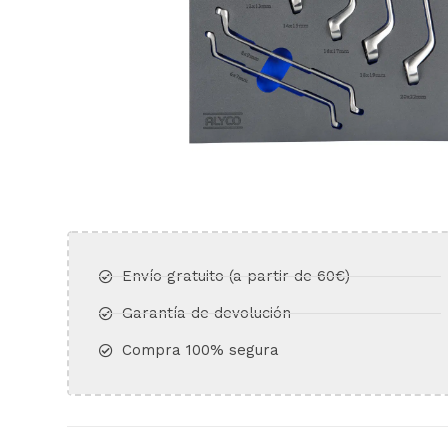
Envío gratuito (a partir de 60€)​
Garantía de devolución​
Compra 100% segura​