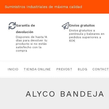
Suministros Industriales de máxima calidad
Garantía de
Envíos gratuitos
Envíos gratuitos a
devolución
península y baleares en
Dispones de hasta 14
pedidos superiores a
días para devolver tu
60€
producto si no estás
satisfecho con la
compra
INICIO
TIENDA ONLINE
PREVOST
BLOG
CONTAC
ALYCO BANDEJA