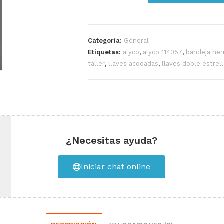
Categoría:
General
Etiquetas:
alyco
,
alyco 114057
,
bandeja her
taller
,
llaves acodadas
,
llaves doble estrell
¿Necesitas ayuda?
Iniciar chat online