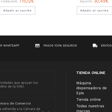
715,12
€
30,49
€
1.098,50
€
63,07
€
Añadir al carrito
Añadir al carrito
OR WHATSAPP
PAGOS 100% SEGUROS
ENVÍOS
TIENDA ONLINE
tividades que apoyan los
Máquina
nible de la ONU.
dispensadora de
Epis
Tienda online
ámara de Comercio
Todas nuestras
 adherida a la Cámara de
marcas