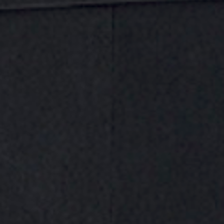
100 % resistente a la intemperie.
Mango de Nylon reforzado con fibra de vidrio
.
Zapatas de goma antideslizantes
Zapatas adaptables a diferentes ángulos.
-
+
AÑADIR AL CARRITO
SKU:
30012
Categoría:
Ferretería Industrial
Marca:
Piher
Marca: :
Piher