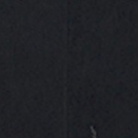
VALORACIONES (0)
INFORMACIÓN DE LA MARCA
Valoraciones
No hay valoraciones aún.
Tu dirección de correo electrónico no será publicada.
*
Los campos obligatorios están marcados con
*
Tu puntuación