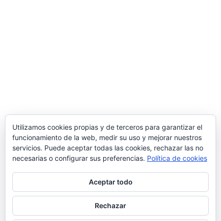
Comercial MD S.L.
Polígono Ind. de Bayas, Calle Valverde, 28 – 09218
Miranda de Ebro
(Burgos)
Tlf.
947 31 36 96
/ Email
info@suministrosindustrialesmd.com
Oficina técnica en Logroño
Tlf.
941 48 48 87
/ Paseo del Prior 3 – 26004
Logroño
(La Rioja, España)
Utilizamos cookies propias y de terceros para garantizar el
funcionamiento de la web, medir su uso y mejorar nuestros
Delegación comercial en Madrid
servicios. Puede aceptar todas las cookies, rechazar las no
C/ Popular Madrileña 1, local 10, 28041
Madrid
necesarias o configurar sus preferencias.
Política de cookies
Aceptar todo
Rechazar